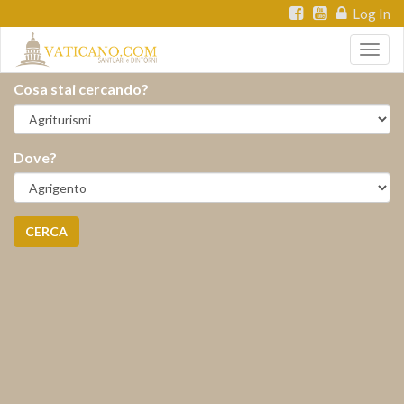
Log In
Togg
navig
Cosa stai cercando?
Dove?
CERCA