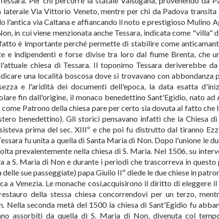
Tessara. Per chi percorre la statale Valsugana, provenendo da Pa
 laterale Via Vittorio Veneto, mentre per chi da Padova transita 
o l'antica via Caltana e affiancando il noto e prestigioso Mulino A
on, in cui viene menzionata anche Tessara, indicata come "villa" di
l fatto è importante perché permette di stabilire come anticamant
nte e indipendenti e forse divise tra loro dal fiume Brenta, che 
'attuale chiesa di Tessara. Il toponimo Tessara deriverebbe da
ndicare una località boscosa dove si trovavano con abbondanza p
ezza e l'aridità dei documenti dell'epoca, la data esatta d'iniz
olare fin dall'origine, il monaco benedettino Sant'Egidio, nato ad 
o come Patrono della chiesa pare per certo sia dovuta al fatto che 
tero benedettino). Gli storici pensavano infatti che la Chiesa di
steva prima del sec. XIIIº e che poi fu distrutto dal tiranno Ezz
ssara fu unita a quella di Santa Maria di Non. Dopo l'unione le du
olta prevalentemente nella chiesa di S. Maria. Nel 1506, su interv
 a S. Maria di Non e durante i periodi che trascorreva in questo 
delle sue passeggiate) papa Giulio IIº diede le due chiese in patro
 a Venezia. Le monache così,acquisirono il diritto di eleggere il
restauro della stessa chiesa concorrendovi per un terzo, mentr
. Nella seconda metà del 1500 la chiesa di Sant'Egidio fu abba
erano assorbiti da quella di S. Maria di Non, divenuta col temp