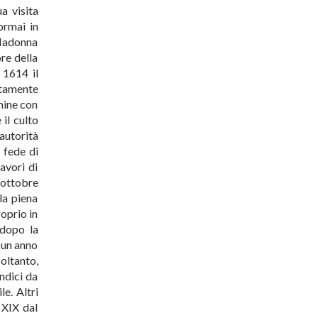
ua visita
ormai in
a Madonna
re della
 1614 il
atamente
rmine con
il culto
autorità
 fede di
avori di
 ottobre
la piena
roprio in
 dopo la
 un anno
oltanto,
ndici da
e. Altri
 XIX dal