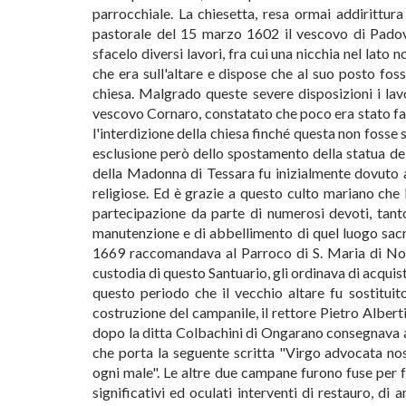
parrocchiale. La chiesetta, resa ormai addirittura 
pastorale del 15 marzo 1602 il vescovo di Pado
sfacelo diversi lavori, fra cui una nicchia nel lato 
che era sull'altare e dispose che al suo posto foss
chiesa. Malgrado queste severe disposizioni i lavo
vescovo Cornaro, constatato che poco era stato fatt
l'interdizione della chiesa finché questa non fosse s
esclusione però dello spostamento della statua del
della Madonna di Tessara fu inizialmente dovuto a
religiose. Ed è grazie a questo culto mariano che 
partecipazione da parte di numerosi devoti, tant
manutenzione e di abbellimento di quel luogo sac
1669 raccomandava al Parroco di S. Maria di Non u
custodia di questo Santuario, gli ordinava di acquist
questo periodo che il vecchio altare fu sostitui
costruzione del campanile, il rettore Pietro Albe
dopo la ditta Colbachini di Ongarano consegnava al
che porta la seguente scritta "Virgo advocata no
ogni male". Le altre due campane furono fuse per 
significativi ed oculati interventi di restauro, d