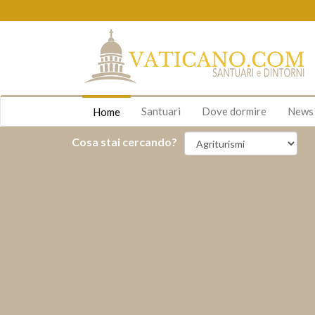
Santuari
Dove dormire
New
Home
Cosa stai cercando?