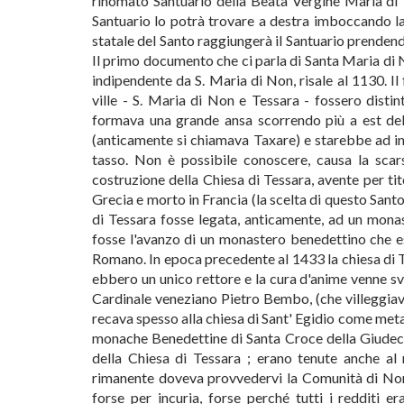
rinomato Santuario della Beata Vergine Maria di 
Santuario lo potrà trovare a destra imboccando la
statale del Santo raggiungerà il Santuario prendend
Il primo documento che ci parla di Santa Maria di N
indipendente da S. Maria di Non, risale al 1130. I
ville - S. Maria di Non e Tessara - fossero disti
formava una grande ansa scorrendo più a est dell
(anticamente si chiamava Taxare) e starebbe ad i
tasso. Non è possibile conoscere, causa la scars
costruzione della Chiesa di Tessara, avente per tit
Grecia e morto in Francia (la scelta di questo Sant
di Tessara fosse legata, anticamente, ad un monas
fosse l'avanzo di un monastero benedettino che esi
Romano. In epoca precedente al 1433 la chiesa di Te
ebbero un unico rettore e la cura d'anime venne sv
Cardinale veneziano Pietro Bembo, (che villeggiava
recava spesso alla chiesa di Sant' Egidio come meta 
monache Benedettine di Santa Croce della Giudecca
della Chiesa di Tessara ; erano tenute anche al 
rimanente doveva provvedervi la Comunità di Non
forse per incuria, forse perché tutti i redditi 