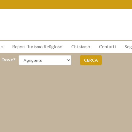
s
Report Turismo Religioso
Chi siamo
Contatti
Seg
Dove?
CERCA