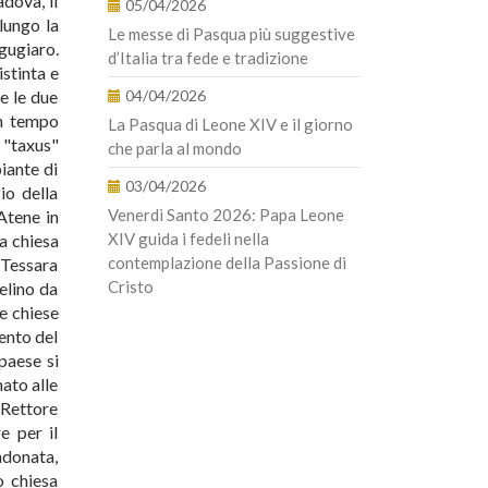
dova, il
05/04/2026
lungo la
Le messe di Pasqua più suggestive
gugiaro.
d’Italia tra fede e tradizione
stinta e
e le due
04/04/2026
un tempo
La Pasqua di Leone XIV e il giorno
 "taxus"
che parla al mondo
iante di
03/04/2026
io della
Venerdì Santo 2026: Papa Leone
Atene in
XIV guida i fedeli nella
la chiesa
contemplazione della Passione di
 Tessara
Cristo
elino da
e chiese
ento del
paese si
nato alle
 Rettore
e per il
ndonata,
o chiesa