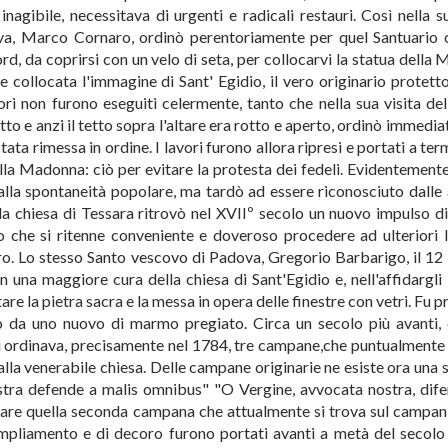
inagibile, necessitava di urgenti e radicali restauri. Così nella s
va, Marco Cornaro, ordinò perentoriamente per quel Santuario 
nord, da coprirsi con un velo di seta, per collocarvi la statua dell
e collocata l'immagine di Sant' Egidio, il vero originario protetto
ri non furono eseguiti celermente, tanto che nella sua visita del
o e anzi il tetto sopra l'altare era rotto e aperto, ordinò immedi
tata rimessa in ordine. I lavori furono allora ripresi e portati a te
la Madonna: ciò per evitare la protesta dei fedeli. Evidentemente 
lla spontaneità popolare, ma tardò ad essere riconosciuto dalle 
la chiesa di Tessara ritrovò nel XVIIº secolo un nuovo impulso di
o che si ritenne conveniente e doveroso procedere ad ulteriori l
ro. Lo stesso Santo vescovo di Padova, Gregorio Barbarigo, il 12
na maggiore cura della chiesa di Sant'Egidio e, nell'affidargli 
are la pietra sacra e la messa in opera delle finestre con vetri. Fu p
to da uno nuovo di marmo pregiato. Circa un secolo più avanti,
rti ordinava, precisamente nel 1784, tre campane,che puntualmente
la venerabile chiesa. Delle campane originarie ne esiste ora una s
stra defende a malis omnibus" "O Vergine, avvocata nostra, dife
fare quella seconda campana che attualmente si trova sul campanil
i ampliamento e di decoro furono portati avanti a metà del secolo