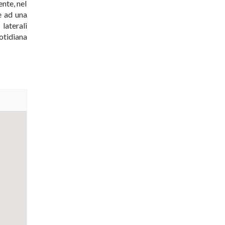
nte, nel
e ad una
laterali
otidiana