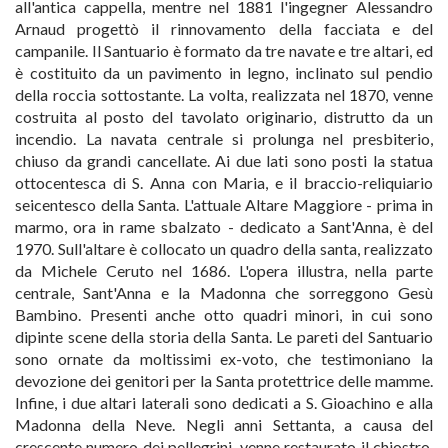
all'antica cappella, mentre nel 1881 l'ingegner Alessandro
Arnaud progettò il rinnovamento della facciata e del
campanile. Il Santuario è formato da tre navate e tre altari, ed
è costituito da un pavimento in legno, inclinato sul pendio
della roccia sottostante. La volta, realizzata nel 1870, venne
costruita al posto del tavolato originario, distrutto da un
incendio. La navata centrale si prolunga nel presbiterio,
chiuso da grandi cancellate. Ai due lati sono posti la statua
ottocentesca di S. Anna con Maria, e il braccio-reliquiario
seicentesco della Santa. L'attuale Altare Maggiore - prima in
marmo, ora in rame sbalzato - dedicato a Sant'Anna, è del
1970. Sull'altare è collocato un quadro della santa, realizzato
da Michele Ceruto nel 1686. L'opera illustra, nella parte
centrale, Sant'Anna e la Madonna che sorreggono Gesù
Bambino. Presenti anche otto quadri minori, in cui sono
dipinte scene della storia della Santa. Le pareti del Santuario
sono ornate da moltissimi ex-voto, che testimoniano la
devozione dei genitori per la Santa protettrice delle mamme.
Infine, i due altari laterali sono dedicati a S. Gioachino e alla
Madonna della Neve. Negli anni Settanta, a causa del
crescente numero dei pellegrini, venne restaurato il chiostro,