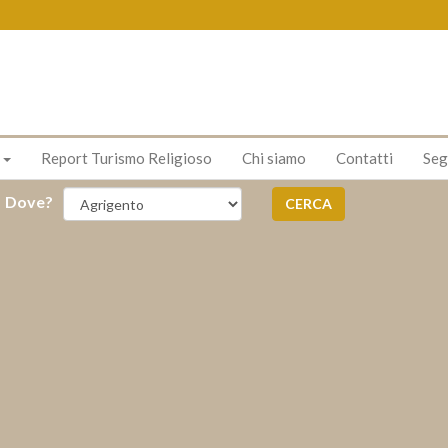
s
Report Turismo Religioso
Chi siamo
Contatti
Seg
Dove?
CERCA