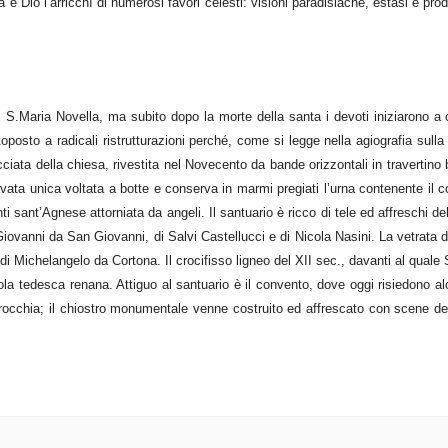
e Dio l’arricchì di numerosi favori celesti: visioni paradisiache, estasi e prod
i S.Maria Novella, ma subito dopo la morte della santa i devoti iniziarono a
oposto a radicali ristrutturazioni perché, come si legge nella agiografia sulla 
cciata della chiesa, rivestita nel Novecento da bande orizzontali in travertino
avata unica voltata a botte e conserva in marmi pregiati l’urna contenente il c
i sant’Agnese attorniata da angeli. Il santuario è ricco di tele ed affreschi de
 Giovanni da San Giovanni, di Salvi Castellucci e di Nicola Nasini. La vetrata 
 di Michelangelo da Cortona. Il crocifisso ligneo del XII sec., davanti al qual
uola tedesca renana. Attiguo al santuario è il convento, dove oggi risiedono al
rocchia; il chiostro monumentale venne costruito ed affrescato con scene del