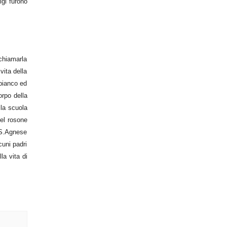
igi furono
 chiamarla
vita della
 bianco ed
orpo della
lla scuola
del rosone
e S.Agnese
cuni padri
la vita di