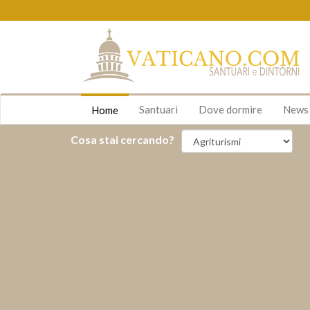
Santuari
Dove dormire
New
Home
Cosa stai cercando?