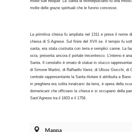
molte sue reliquie. La Santa di Montepulciano fu una mistica 
molte delle grazie spirituali che le furono concesse.
La primitiva chiesa fu ampliata nel 1311 e prese il nome d
chiesa di S.Agnese. Sul finire del XVII se. il tempio fu sott
santa, era stata costruita con terra e semplici canne. La fa
ocra, presenta ancora il portale trecentesco. L’interno è an
Santa. Il cenotafio è ornato di statue in stucco rappresentant
di Simone Martini, di Raffaello Vanni, di Ulisse Giocchi, di
centrale rappresentante la Santa titolare è attribuita a Bano
in preghiera era solita innalzarsi da terra, è opera della sc
domenicani che officiano la chiesa e si occupano della par
Sant’Agnese tra il 1603 e il 1756.
Mappa