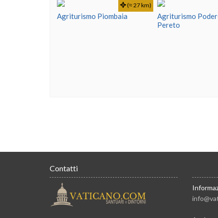
(≈ 27 km)
Agriturismo Piombaia
Agriturismo Poder
Pereto
Contatti
Informaz
info@va