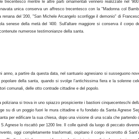
ale trecentesco mentre le altre parti ornamentali vennero realizzate nel '900
no a navata unica conserva un affresco trecentesco con la "Madonna col Bambi
la renana del '200, "San Michele Arcangelo sconfigge il demonio" di Frances
ola senese della metà del '400. Sull'altare maggiore si conserva il corpo d
o contenute numerose testimonianze della santa.
gni anno, a partire da questa data, nel santuario agnesiano si susseguono nove
 popolare della santa, quando si svolge l’antichissima fiera e la solenne ce
tori comunali, delle otto contrade cittadine e del popolo.
anta poliziana si trova in uno spiazzo prospiciente i bastioni cinquecenteschi dell
orge su di un poggio fuori le mura cittadine e fu fondato da Santa Agnese Se
anta per edificare la sua chiesa, dopo una visione di una scala che partendo
 S.Agnese lo riscattò per 1200 lire. Il colle quindi da luogo di peccato divenn
nvento, oggi completamente trasformati, ospitano il corpo incorrotto di San