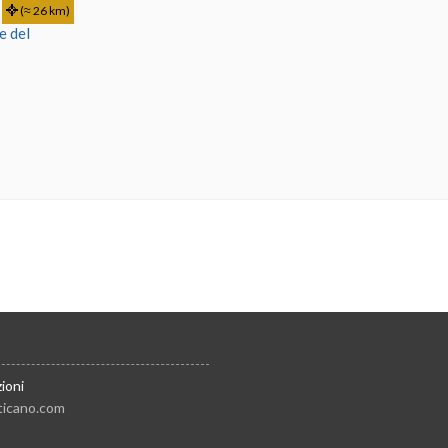
(≈ 26 km)
e del
ioni
ticano.com