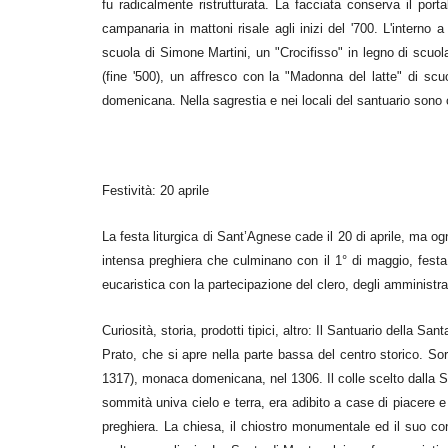
fu radicalmente ristrutturata. La facciata conserva il port
campanaria in mattoni risale agli inizi del '700. L'inter
scuola di Simone Martini, un "Crocifisso" in legno di scuo
(fine '500), un affresco con la "Madonna del latte" di scu
domenicana. Nella sagrestia e nei locali del santuario son
Festività: 20 aprile
La festa liturgica di Sant’Agnese cade il 20 di aprile, ma o
intensa preghiera che culminano con il 1° di maggio, festa
eucaristica con la partecipazione del clero, degli amministra
Curiosità, storia, prodotti tipici, altro: Il Santuario della S
Prato, che si apre nella parte bassa del centro storico. S
1317), monaca domenicana, nel 1306. Il colle scelto dalla S
sommità univa cielo e terra, era adibito a case di piacere e
preghiera. La chiesa, il chiostro monumentale ed il suo co