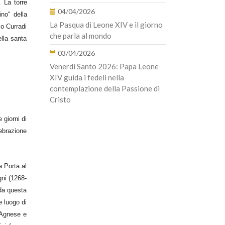
. La torre
04/04/2026
no" della
La Pasqua di Leone XIV e il giorno
co Curradi
che parla al mondo
ella santa
03/04/2026
Venerdì Santo 2026: Papa Leone
XIV guida i fedeli nella
contemplazione della Passione di
Cristo
 giorni di
lebrazione
a Porta al
gni (1268-
 da questa
e luogo di
t’Agnese e