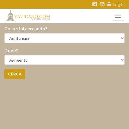
Log In
Togg
navig
Cosa stai cercando?
Dove?
CERCA