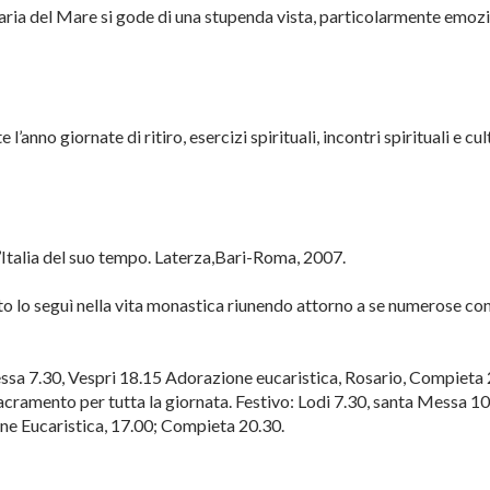
ria del Mare si gode di una stupenda vista, particolarmente emoz
anno giornate di ritiro, esercizi spirituali, incontri spirituali e cul
l’Italia del suo tempo. Laterza,Bari-Roma, 2007.
to lo seguì nella vita monastica riunendo attorno a se numerose co
essa 7.30, Vespri 18.15 Adorazione eucaristica, Rosario, Compieta
cramento per tutta la giornata. Festivo: Lodi 7.30, santa Messa 10
one Eucaristica, 17.00; Compieta 20.30.