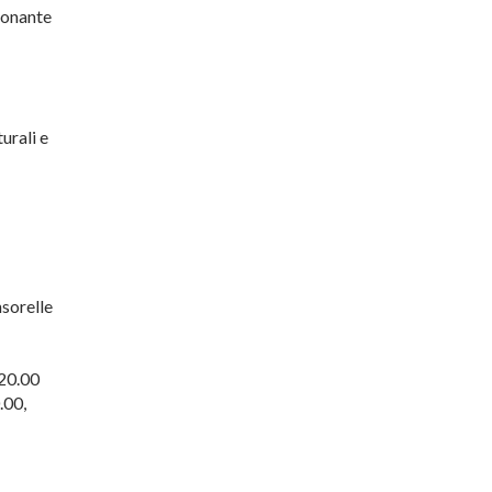
ionante
turali e
nsorelle
 20.00
.00,