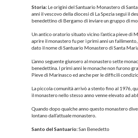
Storia:
Le origini del Santuario Monastero di Santa 
anni il vescovo della diocesi di La Spezia seguì il
benedettino di Bergamo di inviare un gruppo di mo
Un antico oratorio situato vicino l’antica pieve di
aprire il monastero fu per i primi anni un fallimento
dato il nome di Santuario Monastero di Santa Mari
L’anno seguente giunsero al monastero sette monac
benedettina. I primi anni le monache non furono gra
Pieve di Marinasco ed anche per le difficili condizi
La piccola comunità arrivò a stento fino al 1976, q
il monastero nello stesso anno venne elevato ad ab
Quando dopo qualche anno questo monastero divenne 
lontano dall’attuale monastero.
Santo del Santuario:
San Benedetto