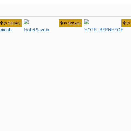
(≈ 133 km)
(≈ 128 km)
(≈ 
tments
Hotel Savoia
HOTEL BERNHEOF