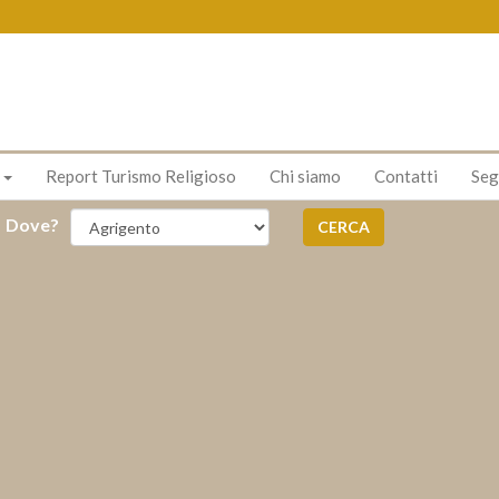
s
Report Turismo Religioso
Chi siamo
Contatti
Seg
Dove?
CERCA