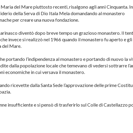
Maria del Mare piuttosto recenti, risalgono agli anni Cinquanta. In
 desiderio della Serva di Dio Itala Mela domandando al monastero
nache per creare una nuova fondazione.
 Marinasco diventò dopo breve tempo un grazioso monastero. Il tent
, che invece si realizzò nel 1966 quando il monastero fu aperto e gl
a del Mare.
he portando l’indipendenza al monastero e portando di nuovo la vi
dite dalla popolazione locale che temevano di vedersi sottrarre l’a
oni economiche in cui versava il monastero.
uando ricevette dalla Santa Sede l’approvazione delle prime Costitu
bazia.
insufficiente e si pensò di trasferirlo sul Colle di Castellazzo p