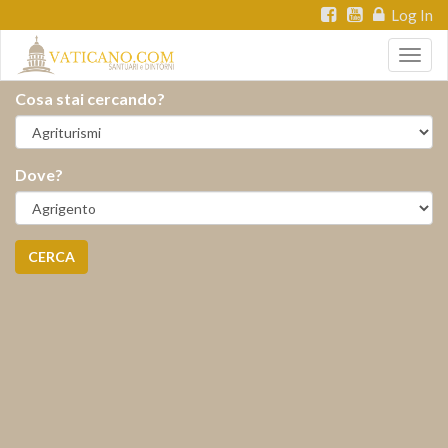
Log In
Togg
navig
Cosa stai cercando?
Dove?
CERCA