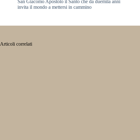
San Giacomo Apostolo il Santo che da duemila anni
invita il mondo a mettersi in cammino
Articoli correlati