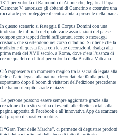
1311 per volontà di Raimondo di Attone che, legato al Papa
Clemente V, autorizzò gli abitanti di Camerino a costruire una
roccaforte per proteggere il centro abitato presente nella piana.
In questo scenario si festeggia il Corpus Domini con una
tradizionale infiorata nel quale varie associazioni del paese
compongono tappeti fioriti raffiguranti scene o messaggi
cristiani, che si estendono nel corso cittadino. Si ritiene che la
tradizione di questa festa con le sue decorazioni, risalga alla
prima metà del XVII secolo, a Roma, dove c’era l’usanza di
creare quadri con i fiori per volontà della Basilica Vaticana.
Ciò rappresenta un momento magico tra la sacralità legata alla
fede e l’arte legata alla natura, circondati da 90mila petali,
soprattutto dopo il boom di visitatori dell’edizione precedente
che hanno riempito strade e piazze.
Le persone possono essere sempre aggiornate grazie alla
creazione di un sito vetrina di eventi, alle dirette social sulla
pagina apposita di Facebook e all’innovativa App da scaricare
dal proprio dispositivo mobile.
Il “Gran Tour delle Marche”, ci permette di degustare prodotti
tipici dei vari artigiani della terra di tutto il territorio