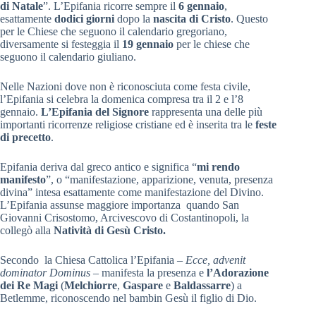
di Natale
”. L’Epifania ricorre sempre il
6 gennaio
,
esattamente
dodici giorni
dopo la
nascita di Cristo
. Questo
per le Chiese che seguono il calendario gregoriano,
diversamente si festeggia il
19 gennaio
per le chiese che
seguono il calendario giuliano.
Nelle Nazioni dove non è riconosciuta come festa civile,
l’Epifania si celebra la domenica compresa tra il 2 e l’8
gennaio.
L’Epifania del Signore
rappresenta una delle più
importanti ricorrenze religiose cristiane ed è inserita tra le
feste
di precetto
.
Epifania deriva dal greco antico e significa “
mi rendo
manifesto
”, o “manifestazione, apparizione, venuta, presenza
divina” intesa esattamente come manifestazione del Divino.
L’Epifania assunse maggiore importanza quando San
Giovanni Crisostomo, Arcivescovo di Costantinopoli, la
collegò alla
Natività di Gesù Cristo.
Secondo la Chiesa Cattolica l’Epifania –
Ecce, advenit
dominator Dominus
– manifesta la presenza e
l’Adorazione
dei Re Magi
(
Melchiorre
,
Gaspare
e
Baldassarre
) a
Betlemme, riconoscendo nel bambin Gesù il figlio di Dio.