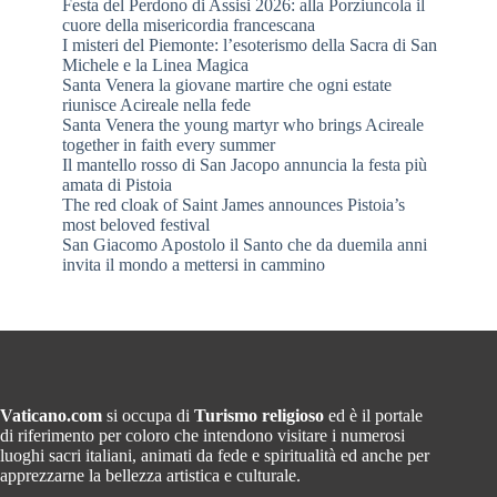
Festa del Perdono di Assisi 2026: alla Porziuncola il
cuore della misericordia francescana
I misteri del Piemonte: l’esoterismo della Sacra di San
Michele e la Linea Magica
Santa Venera la giovane martire che ogni estate
riunisce Acireale nella fede
Santa Venera the young martyr who brings Acireale
together in faith every summer
Il mantello rosso di San Jacopo annuncia la festa più
amata di Pistoia
The red cloak of Saint James announces Pistoia’s
most beloved festival
San Giacomo Apostolo il Santo che da duemila anni
invita il mondo a mettersi in cammino
Vaticano.com
si occupa di
Turismo religioso
ed è il portale
di riferimento per coloro che intendono visitare i numerosi
luoghi sacri italiani, animati da fede e spiritualità ed anche per
apprezzarne la bellezza artistica e culturale.