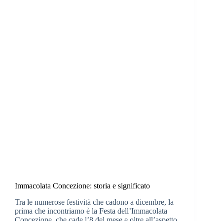
Immacolata Concezione: storia e significato
Tra le numerose festività che cadono a dicembre, la
prima che incontriamo è la Festa dell’Immacolata
Concezione, che cade l’8 del mese e oltre all’aspetto