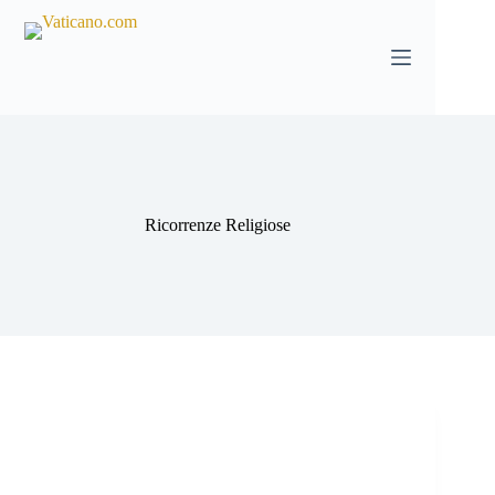
Salta
al
contenuto
Ricorrenze Religiose