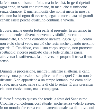
la fede non si misura in folla, ma in fedeltà. In gesti ripetuti
ogni anno, in volti che ritornano, in mani che si uniscono
senza clamore. È una religiosità che non si mette in mostra,
che non ha bisogno di essere spiegata o raccontata sui grandi
canali: esiste perché qualcuno continua a viverla.
Eppure, anche questa festa parla al presente. In un tempo in
cui tutto tende a diventare evento, visibilità, racconto
immediato, Colonna custodisce un’altra logica. Qui il centro
non è ciò che si vede, ma ciò che resta anche quando nessuno
guarda. Il Crocifisso, con il suo corpo segnato, non promette
spettacolo: ricorda piuttosto che la fede cristiana passa
attraverso la sofferenza, la attraversa, e proprio lì trova il suo
senso.
Durante la processione, mentre il silenzio si alterna ai canti,
emerge una percezione semplice ma forte: quel Cristo non è
distante. Non appartiene a un tempo lontano, ma entra nelle
strade, nelle case, nelle storie di chi lo segue. È una presenza
che non risolve tutto, ma accompagna.
E forse è proprio questo che rende la festa del Santissimo
Crocifisso di Colonna così attuale, anche senza volerlo essere.
In un mondo che cerca continuamente qualcosa di nuovo, qui