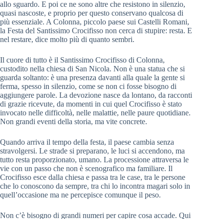
allo sguardo. E poi ce ne sono altre che resistono in silenzio,
quasi nascoste, e proprio per questo conservano qualcosa di
più essenziale. A Colonna, piccolo paese sui Castelli Romani,
la Festa del Santissimo Crocifisso non cerca di stupire: resta. E
nel restare, dice molto più di quanto sembri.
Il cuore di tutto è il Santissimo Crocifisso di Colonna,
custodito nella chiesa di San Nicola. Non è una statua che si
guarda soltanto: è una presenza davanti alla quale la gente si
ferma, spesso in silenzio, come se non ci fosse bisogno di
aggiungere parole. La devozione nasce da lontano, da racconti
di grazie ricevute, da momenti in cui quel Crocifisso è stato
invocato nelle difficoltà, nelle malattie, nelle paure quotidiane.
Non grandi eventi della storia, ma vite concrete.
Quando arriva il tempo della festa, il paese cambia senza
stravolgersi. Le strade si preparano, le luci si accendono, ma
tutto resta proporzionato, umano. La processione attraversa le
vie con un passo che non è scenografico ma familiare. Il
Crocifisso esce dalla chiesa e passa tra le case, tra le persone
che lo conoscono da sempre, tra chi lo incontra magari solo in
quell’occasione ma ne percepisce comunque il peso.
Non c’è bisogno di grandi numeri per capire cosa accade. Qui