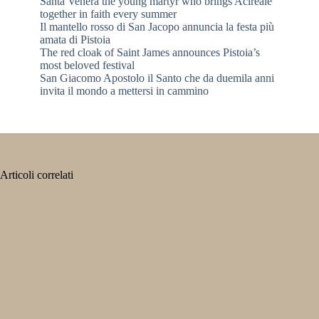
Santa Venera the young martyr who brings Acireale
together in faith every summer
Il mantello rosso di San Jacopo annuncia la festa più
amata di Pistoia
The red cloak of Saint James announces Pistoia’s
most beloved festival
San Giacomo Apostolo il Santo che da duemila anni
invita il mondo a mettersi in cammino
Articoli correlati