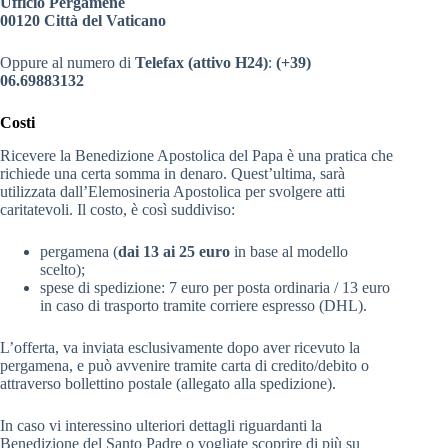
Ufficio Pergamene
00120 Città del Vaticano
Oppure al numero di
Telefax (attivo H24)
:
(+39)
06.69883132
Costi
Ricevere la Benedizione Apostolica del Papa è una pratica che
richiede una certa somma in denaro. Quest’ultima, sarà
utilizzata dall’Elemosineria Apostolica per svolgere atti
caritatevoli. Il costo, è così suddiviso:
pergamena (
dai 13 ai 25 euro
in base al modello
scelto);
spese di spedizione: 7 euro per posta ordinaria / 13 euro
in caso di trasporto tramite corriere espresso (DHL).
L’offerta, va inviata esclusivamente dopo aver ricevuto la
pergamena, e può avvenire tramite carta di credito/debito o
attraverso bollettino postale (allegato alla spedizione).
In caso vi interessino ulteriori dettagli riguardanti la
Benedizione del Santo Padre o vogliate scoprire di più su