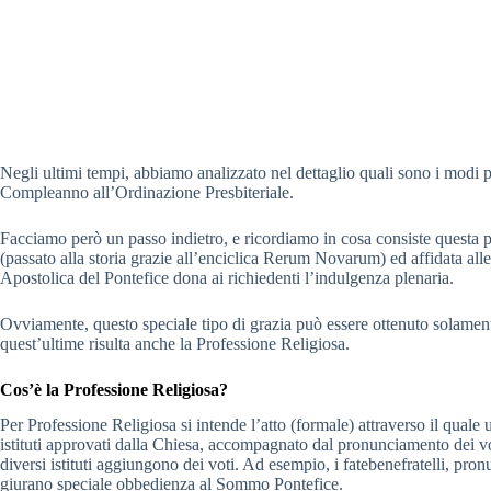
Negli ultimi tempi, abbiamo analizzato nel dettaglio quali sono i modi 
Compleanno all’Ordinazione Presbiteriale.
Facciamo però un passo indietro, e ricordiamo in cosa consiste questa 
(passato alla storia grazie all’enciclica Rerum Novarum) ed affidata al
Apostolica del Pontefice dona ai richiedenti l’indulgenza plenaria.
Ovviamente, questo speciale tipo di grazia può essere ottenuto solamen
quest’ultime risulta anche la Professione Religiosa.
Cos’è la Professione Religiosa?
Per Professione Religiosa si intende l’atto (formale) attraverso il qual
istituti approvati dalla Chiesa, accompagnato dal pronunciamento dei vo
diversi istituti aggiungono dei voti. Ad esempio, i fatebenefratelli, pronu
giurano speciale obbedienza al Sommo Pontefice.