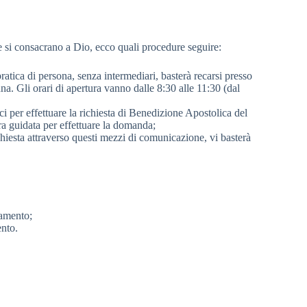
he si consacrano a Dio, ecco quali procedure seguire:
pratica di persona, senza intermediari, basterà recarsi presso
a. Gli orari di apertura vanno dalle 8:30 alle 11:30 (dal
i per effettuare la richiesta di Benedizione Apostolica del
ra guidata per effettuare la domanda;
ichiesta attraverso questi mezzi di comunicazione, vi basterà
ramento;
ento.