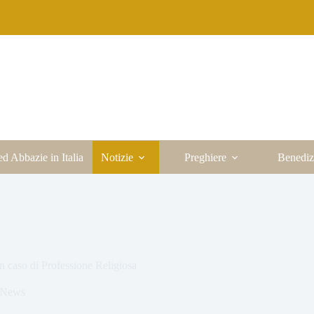
ed Abbazie in Italia
Notizie
Preghiere
Benediz
n caso di Professione Religiosa
News