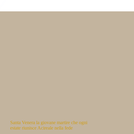
Santa Venera la giovane martire che ogni
estate riunisce Acireale nella fede