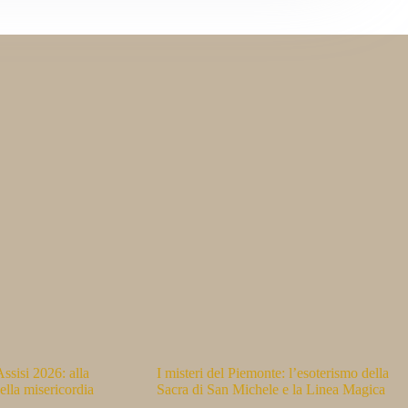
ssisi 2026: alla
I misteri del Piemonte: l’esoterismo della
ella misericordia
Sacra di San Michele e la Linea Magica