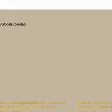
Articoli correlati
Spiritualità raggiungibile solo via mare: il
Festa del Perdono di A
fascino segreto dell’Abbazia di San
Porziuncola il cuore d
Fruttuoso in Liguria
francescana