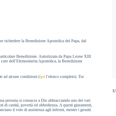
per richiedere la Benedizione Apostolica del Papa, dal
particolare Benedizione. Autorizzata da Papa Leone XIII
le cure dell’Elemosineria Apostolica, la Benedizione
te ad alcune condizioni (
qui
l’elenco completo). Tra
Ul
e una persona si consacra a Dio abbracciando uno dei vari
ti di castità, povertà ed obbedienza. A questi giuramenti,
nciano il voto di assistenza agli infermi, mentre i gesuiti