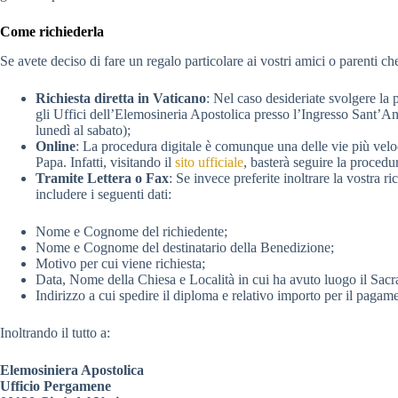
Come richiederla
Se avete deciso di fare un regalo particolare ai vostri amici o parenti c
Richiesta diretta in Vaticano
: Nel caso desideriate svolgere la 
gli Uffici dell’Elemosineria Apostolica presso l’Ingresso Sant’Ann
lunedì al sabato);
Online
: La procedura digitale è comunque una delle vie più veloc
Papa. Infatti, visitando il
sito ufficiale
, basterà seguire la procedu
Tramite Lettera o Fax
: Se invece preferite inoltrare la vostra r
includere i seguenti dati:
Nome e Cognome del richiedente;
Nome e Cognome del destinatario della Benedizione;
Motivo per cui viene richiesta;
Data, Nome della Chiesa e Località in cui ha avuto luogo il Sac
Indirizzo a cui spedire il diploma e relativo importo per il pagam
Inoltrando il tutto a:
Elemosiniera Apostolica
Ufficio Pergamene