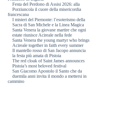
Festa del Perdono di Assisi 2026: alla
Porziuncola il cuore della misericordia
francescana
I misteri del Piemonte: l’esoterismo della
Sacra di San Michele e la Linea Magica
Santa Venera la giovane martire che ogni
estate riunisce Acireale nella fede
Santa Venera the young martyr who brings
Acireale together in faith every summer
Il mantello rosso di San Jacopo annuncia
la festa più amata di Pistoia
The red cloak of Saint James announces
Pistoia’s most beloved festival
San Giacomo Apostolo il Santo che da
duemila anni invita il mondo a mettersi in
cammino