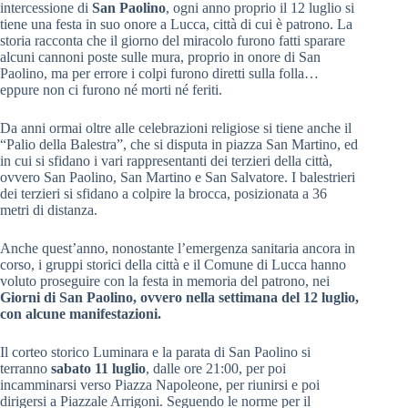
intercessione di
San
Paolino
, ogni anno proprio il 12 luglio si
tiene una festa in suo onore a Lucca, città di cui è patrono. La
storia racconta che il giorno del miracolo furono fatti sparare
alcuni cannoni poste sulle mura, proprio in onore di San
Paolino, ma per errore i colpi furono diretti sulla folla…
eppure non ci furono né morti né feriti.
Da anni ormai oltre alle celebrazioni religiose si tiene anche il
“Palio della Balestra”, che si disputa in piazza San Martino, ed
in cui si sfidano i vari rappresentanti dei terzieri della città,
ovvero San Paolino, San Martino e San Salvatore. I balestrieri
dei terzieri si sfidano a colpire la brocca, posizionata a 36
metri di distanza.
Anche quest’anno, nonostante l’emergenza sanitaria ancora in
corso, i gruppi storici della città e il Comune di Lucca hanno
voluto proseguire con la festa in memoria del patrono, nei
Giorni di San Paolino, ovvero nella settimana del 12 luglio,
con alcune manifestazioni.
Il corteo storico Luminara e la parata di San Paolino si
terranno
sabato 11 luglio
, dalle ore 21:00, per poi
incamminarsi verso Piazza Napoleone, per riunirsi e poi
dirigersi a Piazzale Arrigoni. Seguendo le norme per il