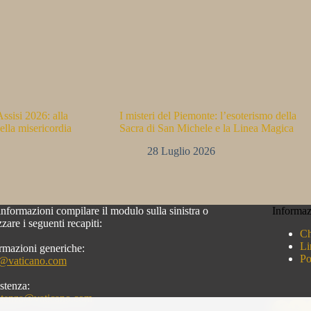
ssisi 2026: alla
I misteri del Piemonte: l’esoterismo della
ella misericordia
Sacra di San Michele e la Linea Magica
28 Luglio 2026
informazioni compilare il modulo sulla sinistra o
Informaz
izzare i seguenti recapiti:
Ch
Li
rmazioni generiche:
Po
o@vaticano.com
stenza:
stenza@vaticano.com