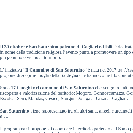
Il 30 ottobre è San Saturnino patrono di Cagliari ed Isili
, è dedicat
in nome della tradizione religiosa l’evento punta a promuovere un tipo
più genuino e vicino al territorio.
L’ iniziativa “
Il Cammino di San Saturnino
” è nata nel 2017 tra l’A
propone di scoprire luoghi della Sardegna che hanno come filo condut
Sono
17 i luoghi nel cammino di San Saturnino
che vengono uniti nel
riscoperta e valorizzazione del territorio: Mogoro, Gonnostramatza, Go
Escolca, Serri, Mandas, Gesico, Siurgus Donigala, Ussana, Cagliari.
San Saturnino
viene rappresentato fra gli altri santi, angeli e arcange
d.C.
Il programma si propone di conoscere il territorio partendo dal Santo 