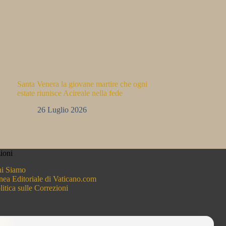
Santa Venera la giovane martire che ogni
estate riunisce Acireale nella fede
26 Luglio 2026
ioni
i Siamo
nea Editoriale di Vaticano.com
litica sulle Correzioni