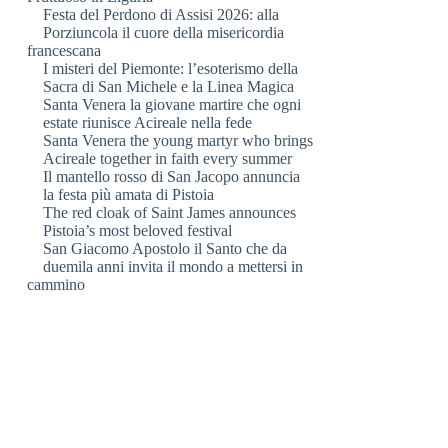
Festa del Perdono di Assisi 2026: alla
Porziuncola il cuore della misericordia
francescana
I misteri del Piemonte: l’esoterismo della
Sacra di San Michele e la Linea Magica
Santa Venera la giovane martire che ogni
estate riunisce Acireale nella fede
Santa Venera the young martyr who brings
Acireale together in faith every summer
Il mantello rosso di San Jacopo annuncia
la festa più amata di Pistoia
The red cloak of Saint James announces
Pistoia’s most beloved festival
San Giacomo Apostolo il Santo che da
duemila anni invita il mondo a mettersi in
cammino