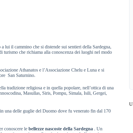
o a lui il cammino che si distende sui sentieri della Sardegna,
 di turismo che richiama alla conoscenza dei luoghi nel modo
ssociazione Athanatos e l’Associazione Chelu e Luna e si
tore San Saturnino.
la tradizione religiosa e in quella popolare, nell’ottica di una
nnoscodina, Masullas, Siris, Pompu, Simala, Isili, Gergei,
Ul
li in una delle guglie del Duomo dove fu venerato fin dal 170
per conoscere le
bellezze nascoste della Sardegna
. Un