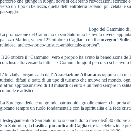
percorso che giunge in luoghi dove si celebrano rievocazioni storiche ed
verso un tipo di bellezza, quella dell’ entroterra isolano, più celata e su
passaggio.
Logo del Cammino di 
La promozione del Cammino di san Saturnino ha avuto diversi appuntame
palazzo Marino, venerdì 25 ottobre a Cagliari con il
convegno “Sulle
religiosa, archeo-storico-turistica-ambientale-sportiva”.
Il 26 ottobre il “Cammino” vero e proprio ha avuto la benedizione de
concluso attraversando tutti i 17 Comuni, lungo il percorso si ha avuto la 
L’ iniziativa organizzata dall’
Associazione Athanatos
rappresenta una 
turistici, difatti si tratta di un tipo di turismo che muove nel mondo, og
d’affari approssimativo di 18 miliardi di euro e un trend sempre in salita
culturale e artistico.
La Sardegna detiene un grande patrimonio agroalimentare che porta al p
giocano sempre un ruolo fondamentale con la spiritualità e la fede crist
I festeggiamenti di San Saturnino si concludono mercoledì 30 ottobre a 
San Saturnino,
la basilica più antica di Cagliari
, e la celebrazione pre
memoria liturgica del santo patrono con la santa messa alle 10.30.