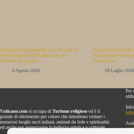
Spiritualità raggiungibile solo via mare: il
Festa del Perdono di A
fascino segreto dell’Abbazia di San
Porziuncola il cuore d
Fruttuoso in Liguria
francescana
4 Agosto 2026
29 Luglio 2026
Per 
util
Info
Vaticano.com
si occupa di
Turismo religioso
ed è il
inf
portale di riferimento per coloro che intendono visitare i
numerosi luoghi sacri italiani, animati da fede e spiritualità
Assi
ed anche per apprezzarne la bellezza artistica e culturale.
assi