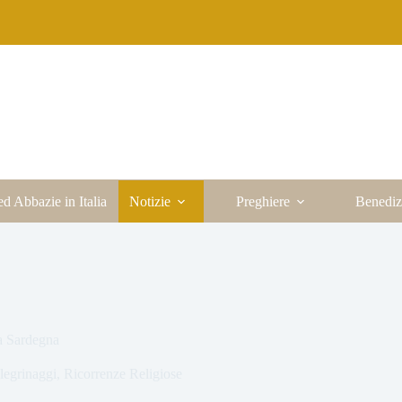
ed Abbazie in Italia
Notizie
Preghiere
Benediz
a Sardegna
legrinaggi
,
Ricorrenze Religiose