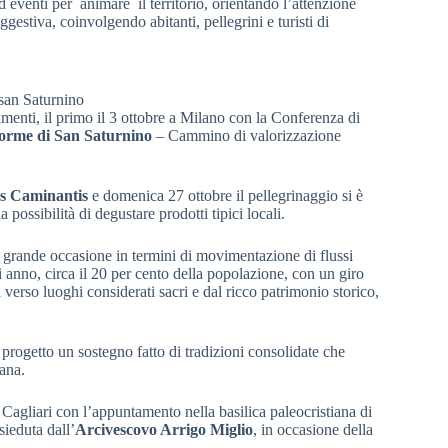
 eventi per animare il territorio, orientando l’attenzione
ggestiva, coinvolgendo abitanti, pellegrini e turisti di
san Saturnino
nti, il primo il 3 ottobre a Milano con la Conferenza di
 orme di San Saturnino
– Cammino di valorizzazione
Is Caminantis
e domenica 27 ottobre il pellegrinaggio si è
possibilità di degustare prodotti tipici locali.
grande occasione in termini di movimentazione di flussi
ni anno, circa il 20 per cento della popolazione, con un giro
 verso luoghi considerati sacri e dal ricco patrimonio storico,
rogetto un sostegno fatto di tradizioni consolidate che
iana.
Cagliari con l’appuntamento nella basilica paleocristiana di
sieduta dall’
Arcivescovo Arrigo Miglio
, in occasione della