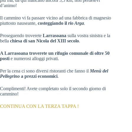
più ma, da qui mancano ancora 5,5 km, non perdetevi
d’animo!
Il cammino vi fa passare vicino ad una fabbrica di magnesio
piuttosto nauseante,
costeggiando il
rio Arga
.
Proseguendo troverete
Larrasoana
sulla vostra sinistra e la
bella
chiesa di san Nicola del XIII secolo
.
A Larrasoana troverete un rifugio comunale di oltre 50
posti
e numerosi alloggi privati.
Per la cena ci sono diversi ristoranti che fanno il
Menù del
Pellegrino
a prezzi economici
.
Complimenti! Avete completato solo il secondo giorno di
cammino!
CONTINUA CON LA TERZA TAPPA !