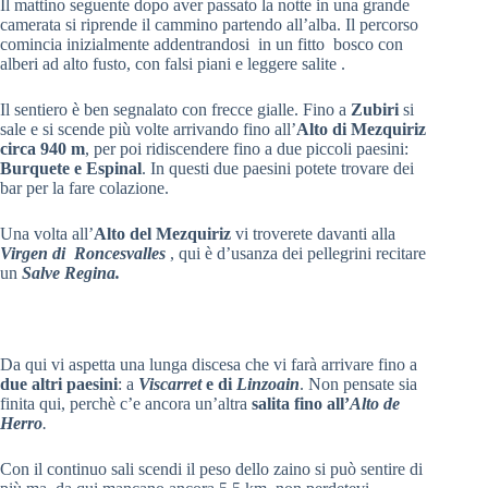
Il mattino seguente dopo aver passato la notte in una grande
camerata si riprende il cammino partendo all’alba. Il percorso
comincia inizialmente addentrandosi in un fitto bosco con
alberi ad alto fusto, con falsi piani e leggere salite .
Il sentiero è ben segnalato con frecce gialle. Fino a
Zubiri
si
sale e si scende più volte arrivando fino all’
Alto di Mezquiriz
circa 940 m
, per poi ridiscendere fino a due piccoli paesini:
Burquete e Espinal
. In questi due paesini potete trovare dei
bar per la fare colazione.
Una volta all’
Alto del Mezquiriz
vi troverete davanti alla
Virgen di Roncesvalles
, qui è d’usanza dei pellegrini recitare
un
Salve Regina.
Da qui vi aspetta una lunga discesa che vi farà arrivare fino a
due altri paesini
: a
Viscarret
e di
Linzoain
. Non pensate sia
finita qui, perchè c’e ancora un’altra
salita fino all’
Alto de
Herro
.
Con il continuo sali scendi il peso dello zaino si può sentire di