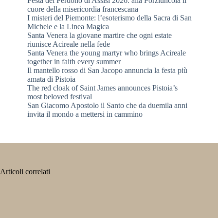
Festa del Perdono di Assisi 2026: alla Porziuncola il
cuore della misericordia francescana
I misteri del Piemonte: l’esoterismo della Sacra di San
Michele e la Linea Magica
Santa Venera la giovane martire che ogni estate
riunisce Acireale nella fede
Santa Venera the young martyr who brings Acireale
together in faith every summer
Il mantello rosso di San Jacopo annuncia la festa più
amata di Pistoia
The red cloak of Saint James announces Pistoia’s
most beloved festival
San Giacomo Apostolo il Santo che da duemila anni
invita il mondo a mettersi in cammino
Articoli correlati