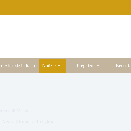
ed Abbazie in Italia
Notizie
Preghiere
Benediz
trona di Messina
,
News
,
Ricorrenze Religiose