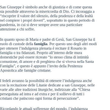
San Giuseppe è simbolo anche di giustizia e di come questa
sia possibile attraverso la misericordia di Dio. Ci incoraggia a
“riscoprire il valore del silenzio, della prudenza e della lealtà
nel compiere i propri doveri”, soprattutto in questo periodo di
pandemia, in cui si deve sempre avere una particolare
attenzione a chi soffre.
In quanto sposo di Maria e padre di Gesù, San Giuseppe ha il
ruolo di custode della
famiglia
. Per questo uno degli altri modi
per ottenere l’indulgenza plenaria è recitare il Rosario in
famiglia o tra fidanzati. Proprio all’interno delle mura
domestiche può essere ricreato “lo stesso clima di intimità
comunione, di amore e di preghiera che si viveva nella Santa
Famiglia”, e questo è appunto l’invito della Penitenza
Apostolica alle famiglie cristiane.
I fedeli avranno la possibilità di ottenere l’indulgenza anche
con la recitazione delle Litanie dedicate a san Giuseppe, nelle
varie alle altre tradizioni liturgiche, indirizzate alla “Chiesa
perseguitata ad intra e ad extra e per il sollievo di tutti i
cristiani che patiscono ogni forma di persecuzione”.
Ricordando le attuali sofferenze del mondo, l’indulgenza