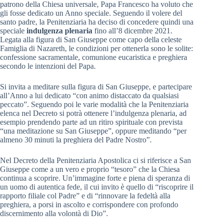
patrono della Chiesa universale, Papa Francesco ha voluto che
gli fosse dedicato un Anno speciale. Seguendo il volere del
santo padre, la Penitenziaria ha deciso di concedere quindi una
speciale
indulgenza plenaria
fino all’8 dicembre 2021.
Legata alla figura di San Giuseppe come capo della celeste
Famiglia di Nazareth, le condizioni per ottenerla sono le solite:
confessione sacramentale, comunione eucaristica e preghiera
secondo le intenzioni del Papa.
Si invita a meditare sulla figura di San Giuseppe, e partecipare
all’Anno a lui dedicato “con animo distaccato da qualsiasi
peccato”. Seguendo poi le varie modalità che la Penitenziaria
elenca nel Decreto si potrà ottenere l’indulgenza plenaria, ad
esempio prendendo parte ad un ritiro spirituale con prevista
“una meditazione su San Giuseppe”, oppure meditando “per
almeno 30 minuti la preghiera del Padre Nostro”.
Nel Decreto della Penitenziaria Apostolica ci si riferisce a San
Giuseppe come a un vero e proprio “tesoro” che la Chiesa
continua a scoprire. Un’immagine forte e piena di speranza di
un uomo di autentica fede, il cui invito è quello di “riscoprire il
rapporto filiale col Padre” e di “rinnovare la fedeltà alla
preghiera, a porsi in ascolto e corrispondere con profondo
discernimento alla volontà di Dio”.