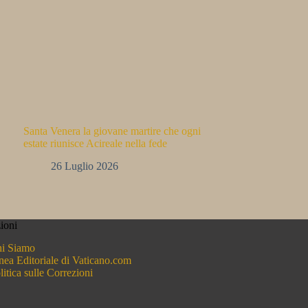
Santa Venera la giovane martire che ogni
estate riunisce Acireale nella fede
26 Luglio 2026
ioni
i Siamo
nea Editoriale di Vaticano.com
litica sulle Correzioni