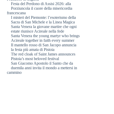
Festa del Perdono di Assisi 2026: alla
Porziuncola il cuore della misericordia
francescana
I misteri del Piemonte: l’esoterismo della
Sacra di San Michele e la Linea Magica
Santa Venera la giovane martire che ogni
estate riunisce Acireale nella fede
Santa Venera the young martyr who brings
Acireale together in faith every summer
Il mantello rosso di San Jacopo annuncia
la festa più amata di Pistoia
The red cloak of Saint James announces
Pistoia’s most beloved festival
San Giacomo Apostolo il Santo che da
duemila anni invita il mondo a mettersi in
cammino