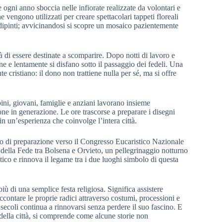
ogni anno sboccia nelle infiorate realizzate da volontari e
he vengono utilizzati per creare spettacolari tappeti floreali
dipinti; avvicinandosi si scopre un mosaico pazientemente
di essere destinate a scomparire. Dopo notti di lavoro e
ne e lentamente si disfano sotto il passaggio dei fedeli. Una
 cristiano: il dono non trattiene nulla per sé, ma si offre
bini, giovani, famiglie e anziani lavorano insieme
e in generazione. Le ore trascorse a preparare i disegni
n un’esperienza che coinvolge l’intera città.
o di preparazione verso il Congresso Eucaristico Nazionale
ia della Fede tra Bolsena e Orvieto, un pellegrinaggio notturno
tico e rinnova il legame tra i due luoghi simbolo di questa
 di una semplice festa religiosa. Significa assistere
accontare le proprie radici attraverso costumi, processioni e
e secoli continua a rinnovarsi senza perdere il suo fascino. E
re della città, si comprende come alcune storie non