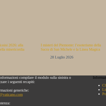
ssisi 2026: alla
I misteri del Piemonte: l’esoterismo della
ella misericordia
Sacra di San Michele e la Linea Magica
28 Luglio 2026
informazioni compilare il modulo sulla sinistra o
Informaz
izzare i seguenti recapiti:
Ch
Li
rmazioni generiche:
Po
o@vaticano.com
stenza: