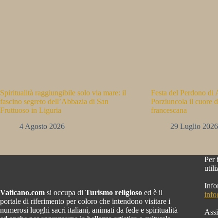
Spiritualità raggiungibile solo via mare: il
Festa del Perdono di A
fascino segreto dell’Abbazia di San
Porziuncola il cuore d
Fruttuoso in Liguria
francescana
4 Agosto 2026
29 Luglio 2026
Per 
util
Info
Vaticano.com
si occupa di
Turismo religioso
ed è il
inf
portale di riferimento per coloro che intendono visitare i
numerosi luoghi sacri italiani, animati da fede e spiritualità
Assi