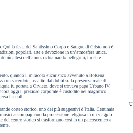
. Qui la festa del Santissimo Corpo e Sangue di Cristo non è
radizioni popolari, arte e devozione in un’atmosfera unica.
più attesi dell’anno, richiamando pellegrini, turisti e
cento, quando il miracolo eucaristico avvenuto a Bolsena
sa un sacerdote, assalito dai dubbi sulla presenza reale di
eliquia fu portata a Orvieto, dove si trovava papa Urbano IV,
 Ancora oggi il prezioso corporale è custodito nel magnifico
rsa i secoli.
Ul
grande corteo storico, uno dei più suggestivi d’Italia. Centinaia
i e musici accompagnano la processione religiosa in un viaggio
ie del centro storico si trasformano così in un palcoscenico a
sente.