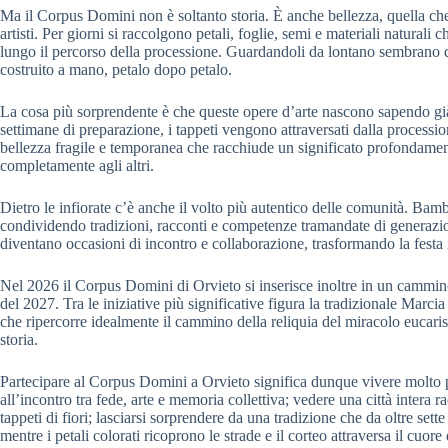
Ma il Corpus Domini non è soltanto storia. È anche bellezza, quella che 
artisti. Per giorni si raccolgono petali, foglie, semi e materiali naturali c
lungo il percorso della processione. Guardandoli da lontano sembrano 
costruito a mano, petalo dopo petalo.
La cosa più sorprendente è che queste opere d’arte nascono sapendo già 
settimane di preparazione, i tappeti vengono attraversati dalla processio
bellezza fragile e temporanea che racchiude un significato profondamente
completamente agli altri.
Dietro le infiorate c’è anche il volto più autentico delle comunità. Bam
condividendo tradizioni, racconti e competenze tramandate di generazion
diventano occasioni di incontro e collaborazione, trasformando la festa i
Nel 2026 il Corpus Domini di Orvieto si inserisce inoltre in un cammin
del 2027. Tra le iniziative più significative figura la tradizionale Marc
che ripercorre idealmente il cammino della reliquia del miracolo eucaris
storia.
Partecipare al Corpus Domini a Orvieto significa dunque vivere molto più
all’incontro tra fede, arte e memoria collettiva; vedere una città intera r
tappeti di fiori; lasciarsi sorprendere da una tradizione che da oltre sett
mentre i petali colorati ricoprono le strade e il corteo attraversa il cuo