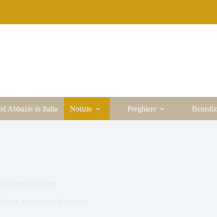
ed Abbazie in Italia
Notizie
Preghiere
Benediz
risce per un giorno
,
News
,
Ricorrenze Religiose