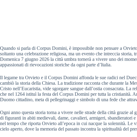
Quando si parla di Corpus Domini, è impossibile non pensare a Orvieto
soltanto una celebrazione religiosa, ma un evento che intreccia storia, t
Domenica 7 giugno 2026 la città umbra tornerà a vivere uno dei momenti 
appassionati di rievocazioni storiche da ogni parte d’Italia.
Il legame tra Orvieto e il Corpus Domini affonda le sue radici nel Due
cambiò la storia della Chiesa. La tradizione racconta che durante la Mes
Cristo nell’Eucaristia, vide sgorgare sangue dall’ostia consacrata. La r
che nel 1264 istituì la festa del Corpus Domini per tutta la cristianità.
Duomo cittadino, meta di pellegrinaggi e simbolo di una fede che attrave
Ogni anno questa storia torna a vivere nelle strade della città grazie al 
di figuranti in abiti medievali, dame, cavalieri, armigeri, sbandierator
nel tempo che riporta Orvieto all’epoca in cui nacque la solennità. Le v
cielo aperto, dove la memoria del passato incontra la spiritualità del pre