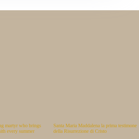
ng martyr who brings
Santa Maria Maddalena la prima testimone
faith every summer
della Risurrezione di Cristo