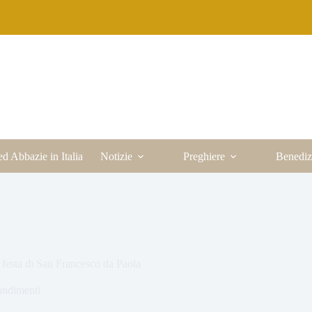
ed Abbazie in Italia
Notizie
Preghiere
Benediz
 festa di San Francesco da Paola
ndimenti