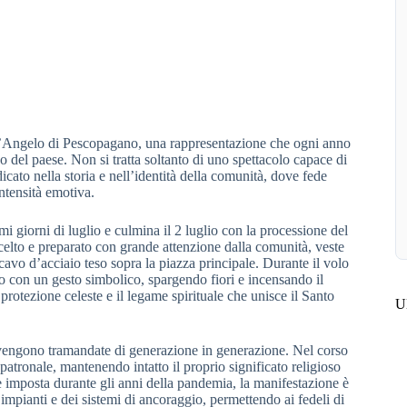
 dell’Angelo di Pescopagano, una rappresentazione che ogni anno
del paese. Non si tratta soltanto di uno spettacolo capace di
icato nella storia e nell’identità della comunità, dove fede
ntensità emotiva.
imi giorni di luglio e culmina il 2 luglio con la processione del
celto e preparato con grande attenzione dalla comunità, veste
avo d’acciaio teso sopra la piazza principale. Durante il volo
o con un gesto simbolico, spargendo fiori e incensando il
a protezione celeste e il legame spirituale che unisce il Santo
Ul
 vengono tramandate di generazione in generazione. Nel corso
 patronale, mantenendo intatto il proprio significato religioso
imposta durante gli anni della pandemia, la manifestazione è
mpianti e dei sistemi di ancoraggio, permettendo ai fedeli di