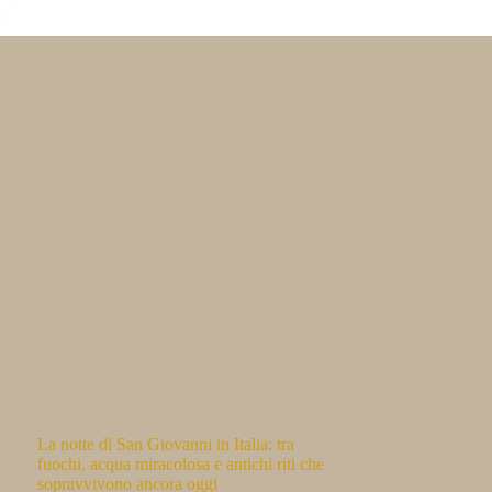
La notte di San Giovanni in Italia: tra
fuochi, acqua miracolosa e antichi riti che
sopravvivono ancora oggi