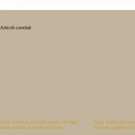
Articoli correlati
Santa Venera la giovane martire che ogni
Santa Venera the you
estate riunisce Acireale nella fede
Acireale together in 