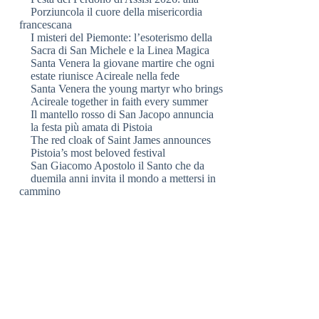
Porziuncola il cuore della misericordia
francescana
I misteri del Piemonte: l’esoterismo della
Sacra di San Michele e la Linea Magica
Santa Venera la giovane martire che ogni
estate riunisce Acireale nella fede
Santa Venera the young martyr who brings
Acireale together in faith every summer
Il mantello rosso di San Jacopo annuncia
la festa più amata di Pistoia
The red cloak of Saint James announces
Pistoia’s most beloved festival
San Giacomo Apostolo il Santo che da
duemila anni invita il mondo a mettersi in
cammino