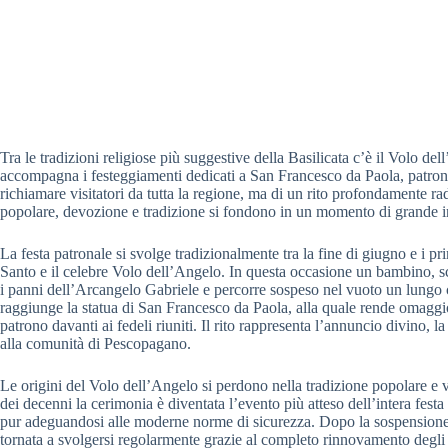
Tra le tradizioni religiose più suggestive della Basilicata c’è il Volo
accompagna i festeggiamenti dedicati a San Francesco da Paola, patrono 
richiamare visitatori da tutta la regione, ma di un rito profondamente rad
popolare, devozione e tradizione si fondono in un momento di grande i
La festa patronale si svolge tradizionalmente tra la fine di giugno e i pr
Santo e il celebre Volo dell’Angelo. In questa occasione un bambino, s
i panni dell’Arcangelo Gabriele e percorre sospeso nel vuoto un lungo c
raggiunge la statua di San Francesco da Paola, alla quale rende omaggi
patrono davanti ai fedeli riuniti. Il rito rappresenta l’annuncio divino, l
alla comunità di Pescopagano.
Le origini del Volo dell’Angelo si perdono nella tradizione popolare e
dei decenni la cerimonia è diventata l’evento più atteso dell’intera festa
pur adeguandosi alle moderne norme di sicurezza. Dopo la sospensione 
tornata a svolgersi regolarmente grazie al completo rinnovamento degli i