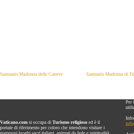
Santuario Madonna delle Caneve
Santuario Madonna di Ti
Per 
util
Info
Vaticano.com
si occupa di
Turismo religioso
ed è il
inf
portale di riferimento per coloro che intendono visitare i
numerosi luoghi sacri italiani, animati da fede e spiritualità