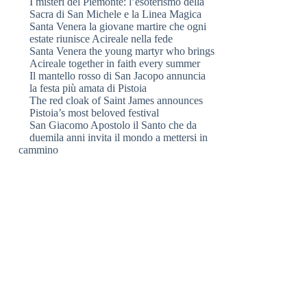
I misteri del Piemonte: l’esoterismo della
Sacra di San Michele e la Linea Magica
Santa Venera la giovane martire che ogni
estate riunisce Acireale nella fede
Santa Venera the young martyr who brings
Acireale together in faith every summer
Il mantello rosso di San Jacopo annuncia
la festa più amata di Pistoia
The red cloak of Saint James announces
Pistoia’s most beloved festival
San Giacomo Apostolo il Santo che da
duemila anni invita il mondo a mettersi in
cammino