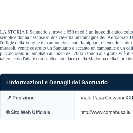
LA STORIA Il Santuario si trova a 650 m ed è un luogo di antico culto.
semplice donna nascose in una caverna un'immagine dell'Addolorata.Una 
l'effigie della Vergine e lo annunciò ai suoi famigliari, ottenendo subito
miracoli, venne costruito un Santuario e accanto un campanile e un edifici
piccolo oratorio, ampliato all'inizio del '700.In fondo alla grotta vi è il 
tabernacolo l'altare con l'antico simulacro della Madonna della Cornab
ℹ️ Informazioni e Dettagli del Santuario
📍 Posizione
Viale Papa Giovanni XXI
🌐 Sito Web Ufficiale
http://www.cornabusa.it/