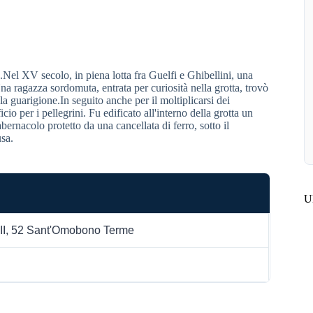
Nel XV secolo, in piena lotta fra Guelfi e Ghibellini, una
ragazza sordomuta, entrata per curiosità nella grotta, trovò
 la guarigione.In seguito anche per il moltiplicarsi dei
o per i pellegrini. Fu edificato all'interno della grotta un
tabernacolo protetto da una cancellata di ferro, sotto il
usa.
Ul
II, 52 Sant'Omobono Terme