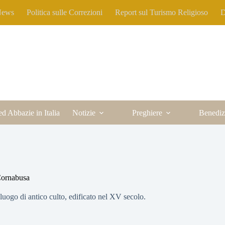
News
Politica sulle Correzioni
Report sul Turismo Religioso
D
ed Abbazie in Italia
Notizie
Preghiere
Benediz
Cornabusa
uogo di antico culto, edificato nel XV secolo.