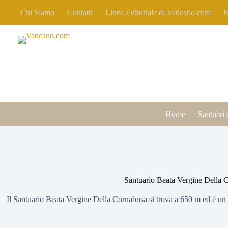
Salta
Chi Siamo
Contatti
Linea Editoriale di Vaticano.com
al
contenuto
Home
Santuari 
Santuario Beata Vergine Della 
Il Santuario Beata Vergine Della Cornabusa si trova a 650 m ed è un l