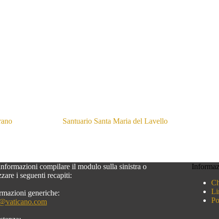
rano
Santuario Santa Maria del Lavello
informazioni compilare il modulo sulla sinistra o
Informaz
izzare i seguenti recapiti:
Ch
Li
rmazioni generiche:
Po
o@vaticano.com