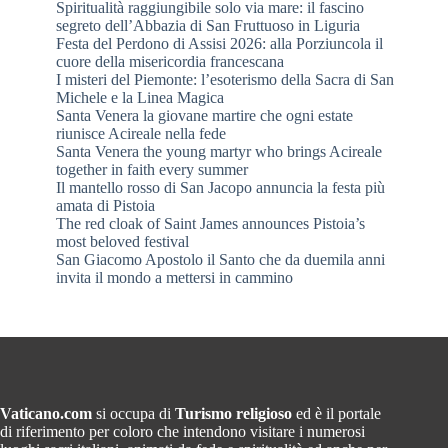
Spiritualità raggiungibile solo via mare: il fascino
segreto dell’Abbazia di San Fruttuoso in Liguria
Festa del Perdono di Assisi 2026: alla Porziuncola il
cuore della misericordia francescana
I misteri del Piemonte: l’esoterismo della Sacra di San
Michele e la Linea Magica
Santa Venera la giovane martire che ogni estate
riunisce Acireale nella fede
Santa Venera the young martyr who brings Acireale
together in faith every summer
Il mantello rosso di San Jacopo annuncia la festa più
amata di Pistoia
The red cloak of Saint James announces Pistoia’s
most beloved festival
San Giacomo Apostolo il Santo che da duemila anni
invita il mondo a mettersi in cammino
Vaticano.com
si occupa di
Turismo religioso
ed è il portale
di riferimento per coloro che intendono visitare i numerosi