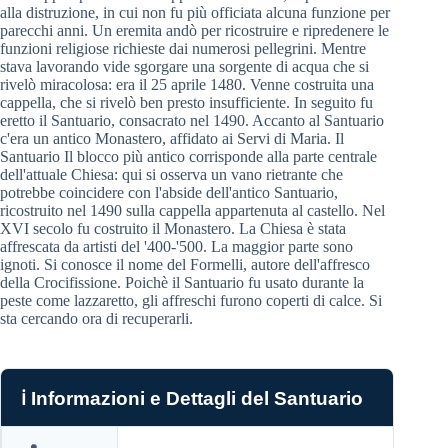
alla distruzione, in cui non fu più officiata alcuna funzione per
parecchi anni. Un eremita andò per ricostruire e ripredenere le
funzioni religiose richieste dai numerosi pellegrini. Mentre
stava lavorando vide sgorgare una sorgente di acqua che si
rivelò miracolosa: era il 25 aprile 1480. Venne costruita una
cappella, che si rivelò ben presto insufficiente. In seguito fu
eretto il Santuario, consacrato nel 1490. Accanto al Santuario
c'era un antico Monastero, affidato ai Servi di Maria. Il
Santuario Il blocco più antico corrisponde alla parte centrale
dell'attuale Chiesa: qui si osserva un vano rietrante che
potrebbe coincidere con l'abside dell'antico Santuario,
ricostruito nel 1490 sulla cappella appartenuta al castello. Nel
XVI secolo fu costruito il Monastero. La Chiesa è stata
affrescata da artisti del '400-'500. La maggior parte sono
ignoti. Si conosce il nome del Formelli, autore dell'affresco
della Crocifissione. Poichè il Santuario fu usato durante la
peste come lazzaretto, gli affreschi furono coperti di calce. Si
sta cercando ora di recuperarli.
ℹ️ Informazioni e Dettagli del Santuario