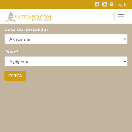
Log In
Togg
navig
Cosa stai cercando?
Dove?
CERCA