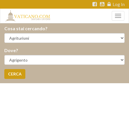
Log In
Togg
navig
Cosa stai cercando?
Dove?
CERCA