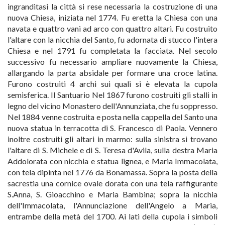
ingranditasi la città si rese necessaria la costruzione di una
nuova Chiesa, iniziata nel 1774. Fu eretta la Chiesa con una
navata e quattro vani ad arco con quattro altari. Fu costruito
l'altare con la nicchia del Santo, fu adornata di stucco l'intera
Chiesa e nel 1791 fu completata la facciata. Nel secolo
successivo fu necessario ampliare nuovamente la Chiesa,
allargando la parta absidale per formare una croce latina.
Furono costruiti 4 archi sui quali si è elevata la cupola
semisferica. Il Santuario Nel 1867 furono costruiti gli stalli in
legno del vicino Monastero dell'Annunziata, che fu soppresso.
Nel 1884 venne costruita e posta nella cappella del Santo una
nuova statua in terracotta di S. Francesco di Paola. Vennero
inoltre costruiti gli altari in marmo: sulla sinistra si trovano
l'altare di S. Michele e di S. Teresa d'Avila, sulla destra Maria
Addolorata con nicchia e statua lignea, e Maria Immacolata,
con tela dipinta nel 1776 da Bonamassa. Sopra la posta della
sacrestia una cornice ovale dorata con una tela raffigurante
S.Anna, S. Gioacchino e Maria Bambina; sopra la nicchia
dell'Immacolata, l'Annunciazione dell'Angelo a Maria,
entrambe della metà del 1700. Ai lati della cupola i simboli