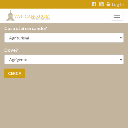
Log In
Togg
navig
Cosa stai cercando?
Dove?
CERCA