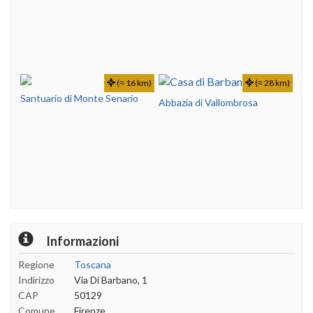
(≈ 16 km)
(≈ 28 km)
Santuario di Monte Senario
Abbazia di Vallombrosa
Informazioni
Regione
Toscana
Indirizzo
Via Di Barbano, 1
CAP
50129
Comune
Firenze