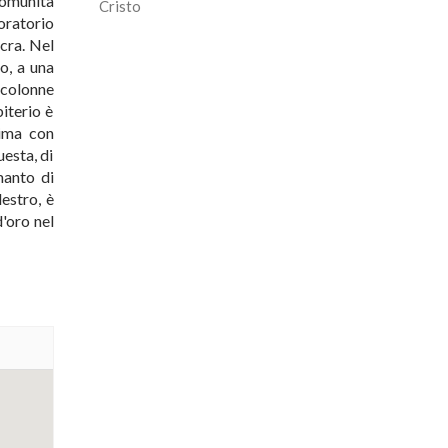
Comunità
Cristo
oratorio
cra. Nel
io, a una
 colonne
biterio è
sima con
uesta, di
manto di
estro, è
d'oro nel