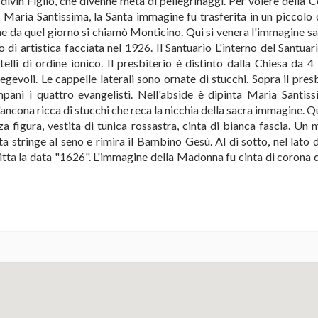
divin Figlio, che divenne meta di pellegrinaggi. Per volere della 
 Maria Santissima, la Santa immagine fu trasferita in un piccolo 
he da quel giorno si chiamò Monticino. Qui si venera l'immagine sa
o di artistica facciata nel 1926. Il Santuario L'interno del Santuar
telli di ordine ionico. Il presbiterio è distinto dalla Chiesa da 4
regevoli. Le cappelle laterali sono ornate di stucchi. Sopra il pres
mpani i quattro evangelisti. Nell'abside è dipinta Maria Santis
'ancona ricca di stucchi che reca la nicchia della sacra immagine. Q
 figura, vestita di tunica rossastra, cinta di bianca fascia. Un 
 stringe al seno e rimira il Bambino Gesù. Al di sotto, nel lato d
critta la data "1626". L'immagine della Madonna fu cinta di corona 