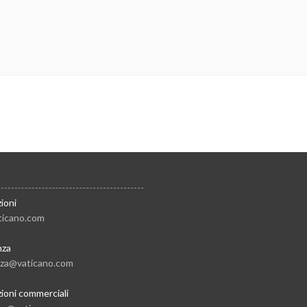
ioni
ticano.com
nza
nza@vaticano.com
ioni commerciali