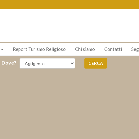
s
Report Turismo Religioso
Chi siamo
Contatti
Seg
Dove?
CERCA