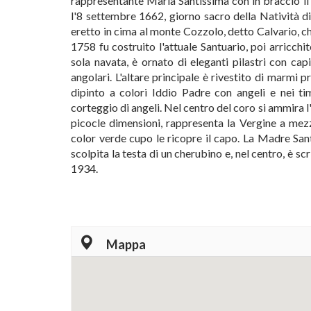
rappresentante Maria Santissima con in braccio il 
l'8 settembre 1662, giorno sacro della Natività di
eretto in cima al monte Cozzolo, detto Calvario, c
1758 fu costruito l'attuale Santuario, poi arricchit
sola navata, è ornato di eleganti pilastri con capi
angolari. L'altare principale è rivestito di marmi p
dipinto a colori Iddio Padre con angeli e nei ti
corteggio di angeli. Nel centro del coro si ammira l
picocle dimensioni, rappresenta la Vergine a mezza
color verde cupo le ricopre il capo. La Madre Santa
scolpita la testa di un cherubino e, nel centro, è s
1934.
Mappa