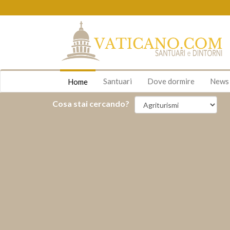
Santuari
Dove dormire
New
Home
Cosa stai cercando?