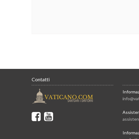
Contatti
Informaz
info@va
Assiste
assiste
Informaz