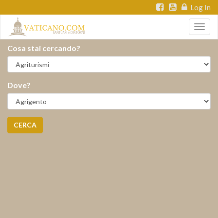
Log In
Togg
navig
Cosa stai cercando?
Dove?
CERCA