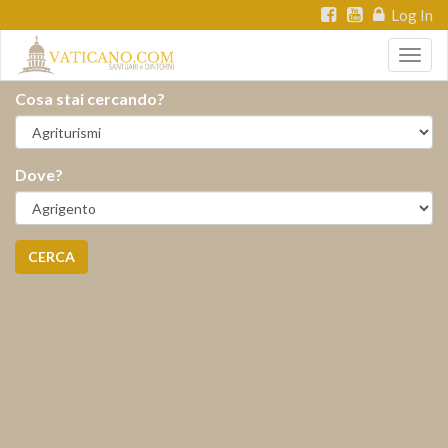
Log In
Togg
navig
Cosa stai cercando?
Dove?
CERCA