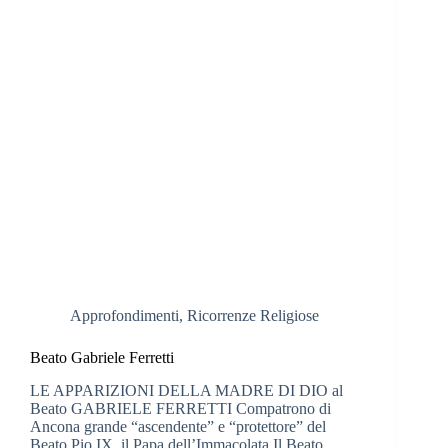
Approfondimenti
,
Ricorrenze Religiose
Beato Gabriele Ferretti
LE APPARIZIONI DELLA MADRE DI DIO al
Beato GABRIELE FERRETTI Compatrono di
Ancona grande “ascendente” e “protettore” del
Beato Pio IX, il Papa dell’Immacolata Il Beato