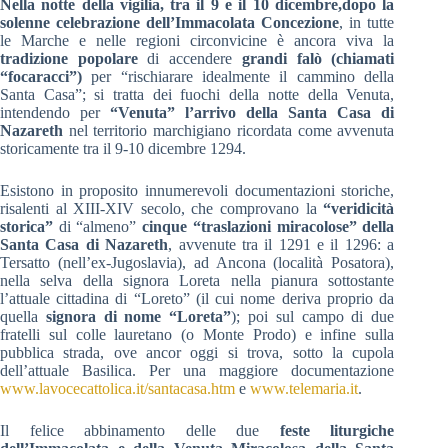
Nella notte della vigilia, tra il 9 e il 10 dicembre,dopo la
solenne celebrazione
dell’Immacolata Concezione
, in tutte
le Marche e nelle regioni circonvicine è ancora viva la
tradizione popolare
di accendere
grandi falò (chiamati
“focaracci”)
per “rischiarare idealmente il cammino della
Santa Casa”; si tratta dei fuochi della notte della Venuta,
intendendo per
“Venuta” l’arrivo della Santa Casa di
Nazareth
nel territorio marchigiano ricordata come avvenuta
storicamente tra il 9-10 dicembre 1294.
Esistono in proposito innumerevoli documentazioni storiche,
risalenti al XIII-XIV secolo, che comprovano la
“veridicità
storica”
di “almeno”
cinque “traslazioni miracolose”
della
Santa Casa di Nazareth
, avvenute tra il 1291 e il 1296: a
Tersatto (nell’ex-Jugoslavia), ad Ancona (località Posatora),
nella selva della signora Loreta nella pianura sottostante
l’attuale cittadina di “Loreto” (il cui nome deriva proprio da
quella
signora di nome “Loreta”
); poi sul campo di due
fratelli sul colle lauretano (o Monte Prodo) e infine sulla
pubblica strada, ove ancor oggi si trova, sotto la cupola
dell’attuale Basilica. Per una maggiore documentazione
www.lavocecattolica.it/santacasa.htm
e
www.telemaria.it
.
Il felice abbinamento delle due
feste liturgiche