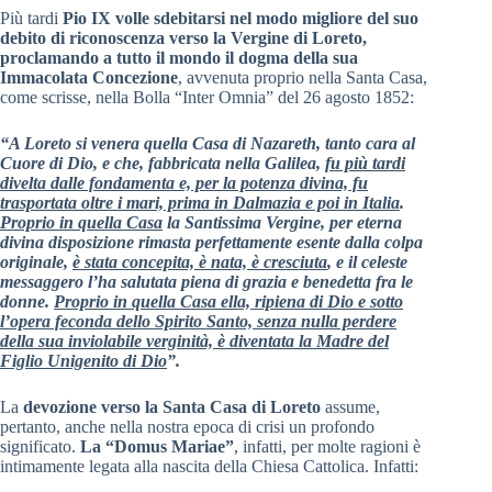
Più tardi
Pio IX volle sdebitarsi nel modo migliore del suo
debito di riconoscenza verso la Vergine di Loreto,
proclamando a tutto il mondo il dogma della sua
Immacolata Concezione
, avvenuta proprio nella Santa Casa,
come scrisse, nella Bolla “Inter Omnia” del 26 agosto 1852:
“A Loreto si venera quella Casa di Nazareth, tanto cara al
Cuore di Dio, e che, fabbricata nella Galilea,
fu più tardi
divelta dalle fondamenta e, per la potenza divina, fu
trasportata oltre i mari, prima in Dalmazia e poi in Italia
.
Proprio in quella Casa
la Santissima Vergine, per eterna
divina disposizione rimasta perfettamente esente dalla colpa
originale,
è stata concepita, è nata, è cresciuta
, e il celeste
messaggero l’ha salutata piena di grazia e benedetta fra le
donne.
Proprio in quella Casa ella, ripiena di Dio e sotto
l’opera feconda dello Spirito Santo, senza nulla perdere
della sua inviolabile verginità, è diventata la Madre del
Figlio Unigenito di Dio
”.
La
devozione verso la Santa Casa di Loreto
assume,
pertanto, anche nella nostra epoca di crisi un profondo
significato.
La “Domus Mariae”
, infatti, per molte ragioni è
intimamente legata alla nascita della Chiesa Cattolica. Infatti: