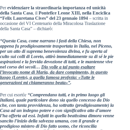
Per
evidenziare la straordinaria importanza ed unicità
della Santa Casa
, il
Pontefice Leone XIII, nella Enciclica
“Felix Lauretana Cives” del 23 gennaio 1894
– scritta in
occasione del VI Centenario della Miracolosa Traslazione
della Santa Casa” – dichiarò:
“Questa Casa, come narrano i fasti della Chiesa, non
appena fu prodigiosamente trasportata in Italia, nel Piceno,
per un atto di suprema benevolenza divina, e fu aperta al
culto sui colli di Loreto, attirò immediatamente su di sé le pie
aspirazioni e la fervida devozione di tutti, e le mantenne vive
nel corso dei secoli…
Dio volle a tal punto esaltare
l’invocato nome di Maria, da dare compimento, in questo
luogo (Loreto), a quella famosa profezia: «Tutte le
generazioni mi chiameranno beata»”
.
Per cui esortò
: “Comprendano tutti, e in primo luogo gli
Italiani, quale particolare dono sia quello concesso da Dio
che, con tanta provvidenza, ha sottratto (prodigiosamente) la
Casa ad un indegno potere e con significativo atto d’amore
l’ha offerta ad essi. Infatti in quella beatissima dimora venne
sancito l’inizio della salvezza umana, con il grande e
prodigioso mistero di Dio fatto uomo, che riconcilia