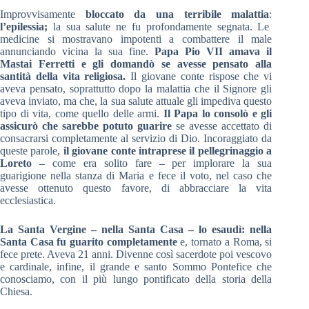
Improvvisamente
bloccato da una terribile malattia
:
l’epilessia;
la sua salute ne fu profondamente segnata. Le
medicine si mostravano impotenti a combattere il male
annunciando vicina la sua fine.
Papa Pio VII amava il
Mastai Ferretti e gli domandò se avesse pensato alla
santità della vita religiosa.
Il giovane conte rispose che vi
aveva pensato, soprattutto dopo la malattia che il Signore gli
aveva inviato, ma che, la sua salute attuale gli impediva questo
tipo di vita, come quello delle armi.
Il Papa lo consolò e gli
assicurò che sarebbe potuto guarire
se avesse accettato di
consacrarsi completamente al servizio di Dio. Incoraggiato da
queste parole,
il giovane conte intraprese il pellegrinaggio a
Loreto
– come era solito fare – per implorare la sua
guarigione nella stanza di Maria e fece il voto, nel caso che
avesse ottenuto questo favore, di abbracciare la vita
ecclesiastica.
La Santa Vergine – nella Santa Casa – lo esaudì: nella
Santa Casa fu guarito completamente
e, tornato a Roma, si
fece prete. Aveva 21 anni. Divenne così sacerdote poi vescovo
e cardinale, infine, il grande e santo Sommo Pontefice che
conosciamo, con il più lungo pontificato della storia della
Chiesa.