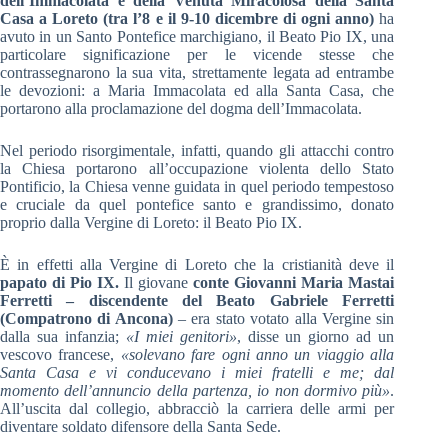
dell’Immacolata e della Venuta Miracolosa della Santa
Casa a Loreto
(tra l’8 e il 9-10 dicembre di ogni anno)
ha
avuto in un Santo Pontefice marchigiano, il Beato Pio IX, una
particolare significazione per le vicende stesse che
contrassegnarono la sua vita, strettamente legata ad entrambe
le devozioni: a Maria Immacolata ed alla Santa Casa, che
portarono alla proclamazione del dogma dell’Immacolata.
Nel periodo risorgimentale, infatti, quando gli attacchi contro
la Chiesa portarono all’occupazione violenta dello Stato
Pontificio, la Chiesa venne guidata in quel periodo tempestoso
e cruciale da quel pontefice santo e grandissimo, donato
proprio dalla Vergine di Loreto: il Beato Pio IX.
È in effetti alla Vergine di Loreto che la cristianità deve il
papato di Pio IX.
Il giovane
conte
Giovanni Maria Mastai
Ferretti – discendente del Beato Gabriele Ferretti
(Compatrono di Ancona)
– era stato votato alla Vergine sin
dalla sua infanzia;
«I miei genitori»
, disse un giorno ad un
vescovo francese,
«solevano fare ogni anno un viaggio alla
Santa Casa e vi conducevano i miei fratelli e me; dal
momento dell’annuncio della partenza, io non dormivo più»
.
All’uscita dal collegio, abbracciò la carriera delle armi per
diventare soldato difensore della Santa Sede.