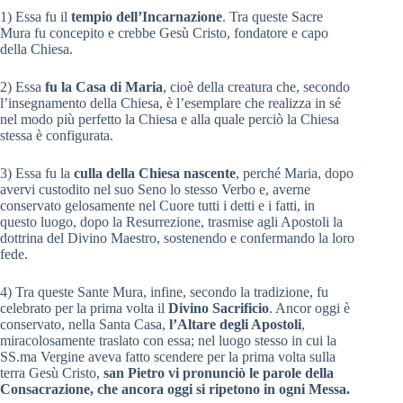
1) Essa fu il
tempio dell’Incarnazione
. Tra queste Sacre
Mura fu concepito e crebbe Gesù Cristo, fondatore e capo
della Chiesa.
2) Essa
fu la Casa di Maria
, cioè della creatura che, secondo
l’insegnamento della Chiesa, è l’esemplare che realizza in sé
nel modo più perfetto la Chiesa e alla quale perciò la Chiesa
stessa è configurata.
3) Essa fu la
culla della Chiesa nascente
, perché Maria, dopo
avervi custodito nel suo Seno lo stesso Verbo e, averne
conservato gelosamente nel Cuore tutti i detti e i fatti, in
questo luogo, dopo la Resurrezione, trasmise agli Apostoli la
dottrina del Divino Maestro, sostenendo e confermando la loro
fede.
4) Tra queste Sante Mura, infine, secondo la tradizione, fu
celebrato per la prima volta il
Divino Sacrificio
. Ancor oggi è
conservato, nella Santa Casa,
l’Altare degli Apostoli
,
miracolosamente traslato con essa; nel luogo stesso in cui la
SS.ma Vergine aveva fatto scendere per la prima volta sulla
terra Gesù Cristo,
san Pietro vi pronunciò le parole della
Consacrazione, che ancora oggi si ripetono in ogni Messa.