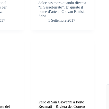
to il
dolce ossimoro quando diventa
e per
“Il Sassoferrato”. E’ questo il
zza
nome d’arte di Giovan Battista
Salvi…
2017
1 Settembre 2017
a
Palio di San Giovanni a Porto
ze del
Recanati – Riviera del Conero