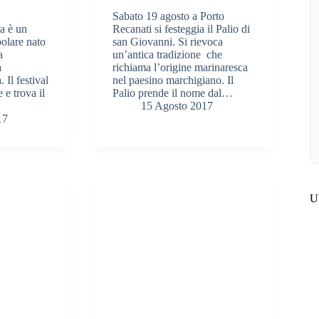
Sabato 19 agosto a Porto
ta è un
Recanati si festeggia il Palio di
polare nato
san Giovanni. Si rievoca
a
un’antica tradizione che
a
richiama l’origine marinaresca
. Il festival
nel paesino marchigiano. Il
e e trova il
Palio prende il nome dal…
15 Agosto 2017
17
Ul