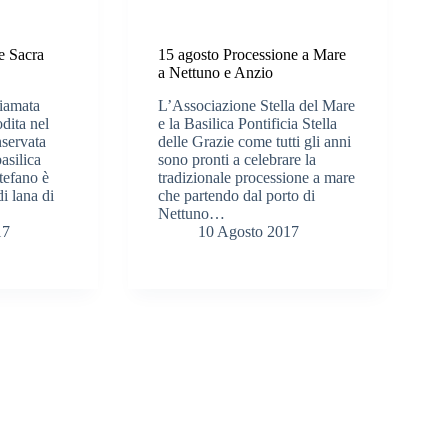
e Sacra
15 agosto Processione a Mare
a Nettuno e Anzio
hiamata
L’Associazione Stella del Mare
dita nel
e la Basilica Pontificia Stella
servata
delle Grazie come tutti gli anni
asilica
sono pronti a celebrare la
tefano è
tradizionale processione a mare
di lana di
che partendo dal porto di
Nettuno…
17
10 Agosto 2017