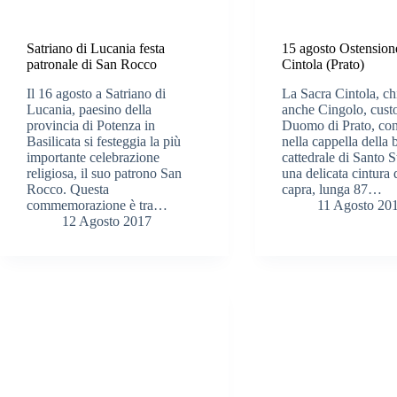
Satriano di Lucania festa
15 agosto Ostension
patronale di San Rocco
Cintola (Prato)
Il 16 agosto a Satriano di
La Sacra Cintola, c
Lucania, paesino della
anche Cingolo, custo
provincia di Potenza in
Duomo di Prato, con
Basilicata si festeggia la più
nella cappella della b
importante celebrazione
cattedrale di Santo S
religiosa, il suo patrono San
una delicata cintura 
Rocco. Questa
capra, lunga 87…
commemorazione è tra…
11 Agosto 20
12 Agosto 2017