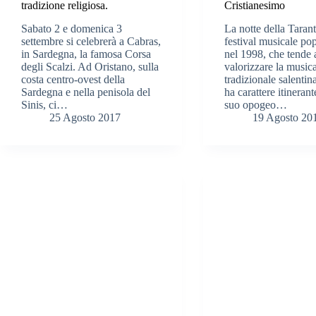
tradizione religiosa.
Cristianesimo
Sabato 2 e domenica 3
La notte della Taran
settembre si celebrerà a Cabras,
festival musicale po
in Sardegna, la famosa Corsa
nel 1998, che tende 
degli Scalzi. Ad Oristano, sulla
valorizzare la music
costa centro-ovest della
tradizionale salentina
Sardegna e nella penisola del
ha carattere itinerant
Sinis, ci…
suo opogeo…
25 Agosto 2017
19 Agosto 20