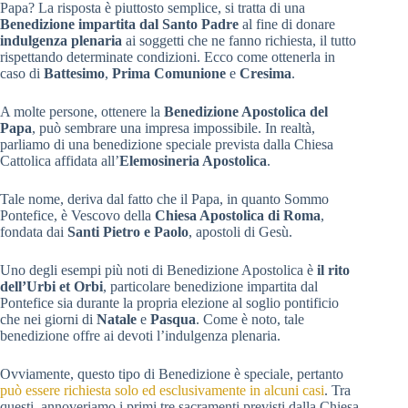
Papa? La risposta è piuttosto semplice, si tratta di una
Benedizione impartita dal Santo Padre
al fine di donare
indulgenza plenaria
ai soggetti che ne fanno richiesta, il tutto
rispettando determinate condizioni. Ecco come ottenerla in
caso di
Battesimo
,
Prima Comunione
e
Cresima
.
A molte persone, ottenere la
Benedizione Apostolica del
Papa
, può sembrare una impresa impossibile. In realtà,
parliamo di una benedizione speciale prevista dalla Chiesa
Cattolica affidata all’
Elemosineria Apostolica
.
Tale nome, deriva dal fatto che il Papa, in quanto Sommo
Pontefice, è Vescovo della
Chiesa Apostolica di Roma
,
fondata dai
Santi Pietro e Paolo
, apostoli di Gesù.
Uno degli esempi più noti di Benedizione Apostolica è
il rito
dell’Urbi et Orbi
, particolare benedizione impartita dal
Pontefice sia durante la propria elezione al soglio pontificio
che nei giorni di
Natale
e
Pasqua
. Come è noto, tale
benedizione offre ai devoti l’indulgenza plenaria.
Ovviamente, questo tipo di Benedizione è speciale, pertanto
può essere richiesta solo ed esclusivamente in alcuni casi
. Tra
questi, annoveriamo i primi tre sacramenti previsti dalla Chiesa