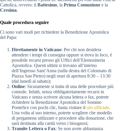
Cattolica, ovvero: il
Battesimo
, la
Prima Comunione
e la
Cresima
.
Quale procedura seguire
Ci sono vari modi per richiedere la Benedizione Apostolica
del Papa:
Direttamente in Vaticano
: Per chi non desidera
attendere i tempi di consegna oppure si trova in loco, è
possibile recarsi presso gli Uffici dell’Elemosineria
Apostolica. Questi ultimi si trovano all’interno
dell’Ingresso Sant’Anna (sulla destra del Colonnato di
Piazza San Pietro) negli orari di apertura 8:30 – 13:30
(dal lunedì al sabato);
Online
: Sicuramente si tratta di una delle procedure più
comode. Infatti, senza obbligatoriamente recarsi in
Vaticano e senza scrivere alcuna lettera o fax, potrete
richiedere la Benedizione Apostolica del Sommo
Pontefice con pochi clic, basta visitare il
sito ufficiale
.
Una volta al suo interno, potrete scegliere che modello
di pergamena utilizzare e procedere alla donazione, che
sarà destinata alla carità verso i bisognosi;
Tramite Lettera o Fax
: Se non avete abbastanza