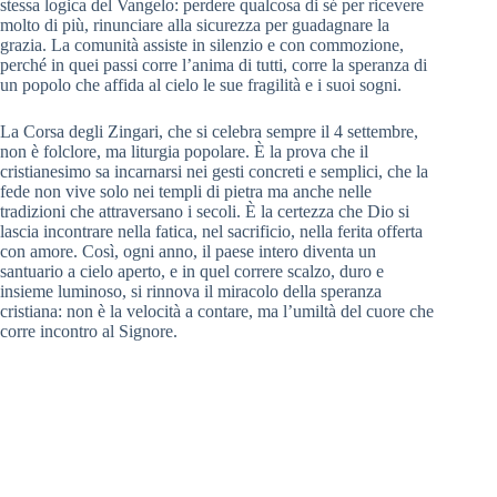
stessa logica del Vangelo: perdere qualcosa di sé per ricevere
molto di più, rinunciare alla sicurezza per guadagnare la
grazia. La comunità assiste in silenzio e con commozione,
perché in quei passi corre l’anima di tutti, corre la speranza di
un popolo che affida al cielo le sue fragilità e i suoi sogni.
La Corsa degli Zingari, che si celebra sempre il 4 settembre,
non è folclore, ma liturgia popolare. È la prova che il
cristianesimo sa incarnarsi nei gesti concreti e semplici, che la
fede non vive solo nei templi di pietra ma anche nelle
tradizioni che attraversano i secoli. È la certezza che Dio si
lascia incontrare nella fatica, nel sacrificio, nella ferita offerta
con amore. Così, ogni anno, il paese intero diventa un
santuario a cielo aperto, e in quel correre scalzo, duro e
insieme luminoso, si rinnova il miracolo della speranza
cristiana: non è la velocità a contare, ma l’umiltà del cuore che
corre incontro al Signore.