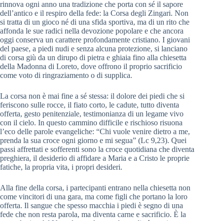
rinnova ogni anno una tradizione che porta con sé il sapore
dell’antico e il respiro della fede: la Corsa degli Zingari. Non
si tratta di un gioco né di una sfida sportiva, ma di un rito che
affonda le sue radici nella devozione popolare e che ancora
oggi conserva un carattere profondamente cristiano. I giovani
del paese, a piedi nudi e senza alcuna protezione, si lanciano
di corsa giù da un dirupo di pietra e ghiaia fino alla chiesetta
della Madonna di Loreto, dove offrono il proprio sacrificio
come voto di ringraziamento o di supplica.
La corsa non è mai fine a sé stessa: il dolore dei piedi che si
feriscono sulle rocce, il fiato corto, le cadute, tutto diventa
offerta, gesto penitenziale, testimonianza di un legame vivo
con il cielo. In questo cammino difficile e rischioso risuona
l’eco delle parole evangeliche: “Chi vuole venire dietro a me,
prenda la sua croce ogni giorno e mi segua” (Lc 9,23). Quei
passi affrettati e sofferenti sono la croce quotidiana che diventa
preghiera, il desiderio di affidare a Maria e a Cristo le proprie
fatiche, la propria vita, i propri desideri.
Alla fine della corsa, i partecipanti entrano nella chiesetta non
come vincitori di una gara, ma come figli che portano la loro
offerta. Il sangue che spesso macchia i piedi è segno di una
fede che non resta parola, ma diventa carne e sacrificio. È la