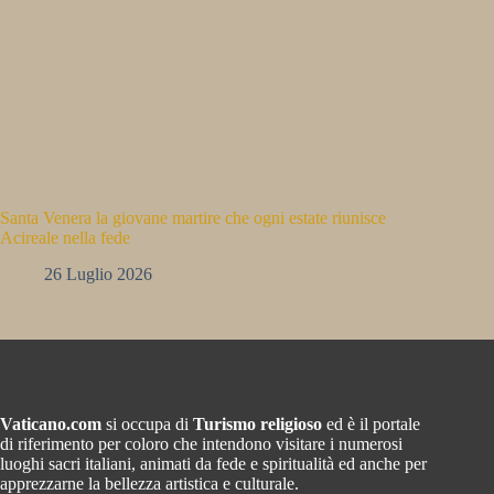
Santa Venera la giovane martire che ogni estate riunisce
Acireale nella fede
26 Luglio 2026
Vaticano.com
si occupa di
Turismo religioso
ed è il portale
di riferimento per coloro che intendono visitare i numerosi
luoghi sacri italiani, animati da fede e spiritualità ed anche per
apprezzarne la bellezza artistica e culturale.