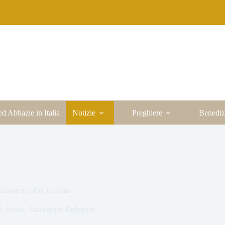
ed Abbazie in Italia
Notizie
Preghiere
Benediz
zione e colori di festa
i
,
News
,
Ricorrenze Religiose