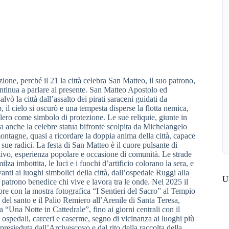
ione, perché il 21 la città celebra San Matteo, il suo patrono,
continua a parlare al presente. San Matteo Apostolo ed
vò la città dall’assalto dei pirati saraceni guidati da
il cielo si oscurò e una tempesta disperse la flotta nemica,
ollero come simbolo di protezione. Le sue reliquie, giunte in
ova anche la celebre statua bifronte scolpita da Michelangelo
tagne, quasi a ricordare la doppia anima della città, capace
e sue radici. La festa di San Matteo è il cuore pulsante di
ettivo, esperienza popolare e occasione di comunità. Le strade
za imbottita, le luci e i fuochi d’artificio colorano la sera, e
anti ai luoghi simbolici della città, dall’ospedale Ruggi alla
Ul
 patrono benedice chi vive e lavora tra le onde. Nel 2025 il
mbre con la mostra fotografica “I Sentieri del Sacro” al Tempio
 del santo e il Palio Remiero all’Arenile di Santa Teresa,
a “Una Notte in Cattedrale”, fino ai giorni centrali con il
n ospedali, carceri e caserme, segno di vicinanza ai luoghi più
a presieduta dall’Arcivescovo e dal rito della raccolta della