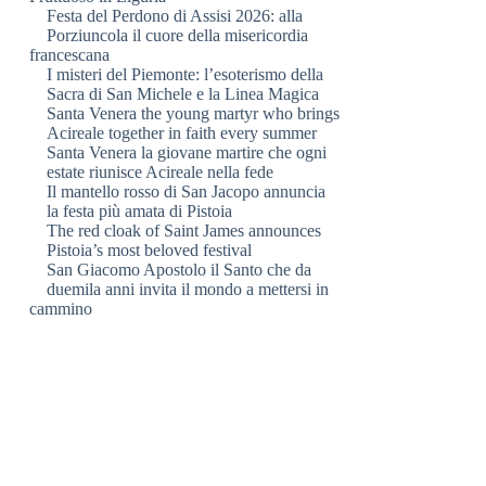
Festa del Perdono di Assisi 2026: alla
Porziuncola il cuore della misericordia
francescana
I misteri del Piemonte: l’esoterismo della
Sacra di San Michele e la Linea Magica
Santa Venera the young martyr who brings
Acireale together in faith every summer
Santa Venera la giovane martire che ogni
estate riunisce Acireale nella fede
Il mantello rosso di San Jacopo annuncia
la festa più amata di Pistoia
The red cloak of Saint James announces
Pistoia’s most beloved festival
San Giacomo Apostolo il Santo che da
duemila anni invita il mondo a mettersi in
cammino