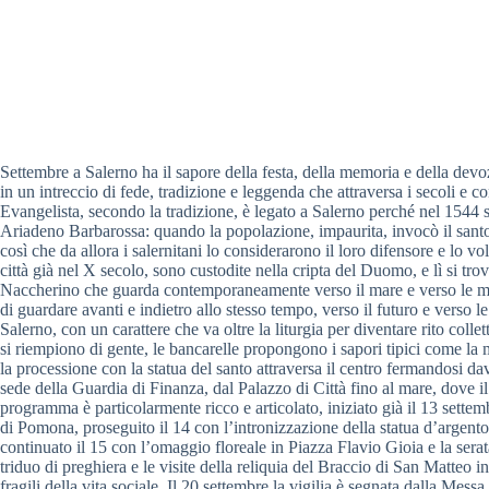
Settembre a Salerno ha il sapore della festa, della memoria e della devoz
in un intreccio di fede, tradizione e leggenda che attraversa i secoli e 
Evangelista, secondo la tradizione, è legato a Salerno perché nel 1544 sal
Ariadeno Barbarossa: quando la popolazione, impaurita, invocò il santo, 
così che da allora i salernitani lo considerarono il loro difensore e lo v
città già nel X secolo, sono custodite nella cripta del Duomo, e lì si tr
Naccherino che guarda contemporaneamente verso il mare e verso le mon
di guardare avanti e indietro allo stesso tempo, verso il futuro e verso l
Salerno, con un carattere che va oltre la liturgia per diventare rito coll
si riempiono di gente, le bancarelle propongono i sapori tipici come la mil
la processione con la statua del santo attraversa il centro fermandosi dav
sede della Guardia di Finanza, dal Palazzo di Città fino al mare, dove il
programma è particolarmente ricco e articolato, iniziato già il 13 sette
di Pomona, proseguito il 14 con l’intronizzazione della statua d’argento
continuato il 15 con l’omaggio floreale in Piazza Flavio Gioia e la serat
triduo di preghiera e le visite della reliquia del Braccio di San Matteo i
fragili della vita sociale. Il 20 settembre la vigilia è segnata dalla Mess