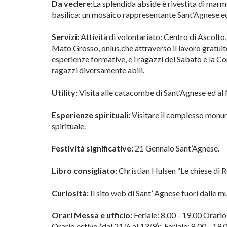
Da vedere:
La splendida abside è rivestita di marmo 
basilica: un mosaico rappresentante Sant’Agnese e
Servizi:
Attività di volontariato: Centro di Ascolto,
Mato Grosso, onlus,che attraverso il lavoro gratuito
esperienze formative, e i ragazzi del Sabato e la Co
ragazzi diversamente abili.
Utility:
Visita alle catacombe di Sant’Agnese ed al
Esperienze spirituali:
Visitare il complesso monum
spirituale.
Festività significative:
21 Gennaio Sant’Agnese.
Libro consigliato:
Christian Hulsen “Le chiese di 
Curiosità:
Il sito web di Sant’ Agnese fuori dalle m
Orari Messa e ufficio:
Feriale: 8.00 - 19.00 Orario
Orario estivo (dal 21/6 al 13/9): Feriale: 8.00 - 19.