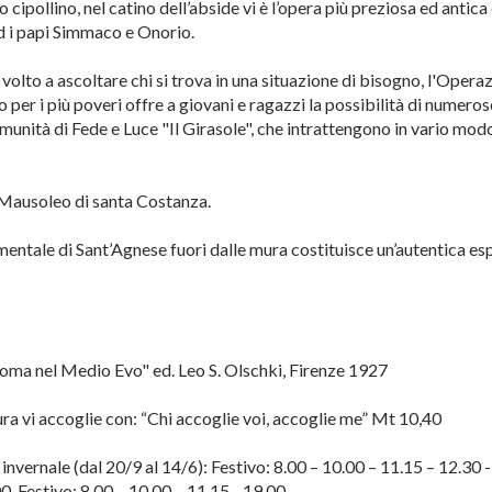
cipollino, nel catino dell’abside vi è l’opera più preziosa ed antica 
d i papi Simmaco e Onorio.
 volto a ascoltare chi si trova in una situazione di bisogno, l'Opera
 per i più poveri offre a giovani e ragazzi la possibilità di numeros
munità di Fede e Luce "Il Girasole", che intrattengono in vario modo
 Mausoleo di santa Costanza.
entale di Sant’Agnese fuori dalle mura costituisce un’autentica es
Roma nel Medio Evo" ed. Leo S. Olschki, Firenze 1927
ura vi accoglie con: “Chi accoglie voi, accoglie me” Mt 10,40
 invernale (dal 20/9 al 14/6): Festivo: 8.00 – 10.00 – 11.15 – 12.30
00 Festivo: 8.00 – 10.00 – 11.15 - 19.00