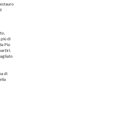
 restauro
l
to,
più di
da Pio
artiri.
tagliato
na di
ella