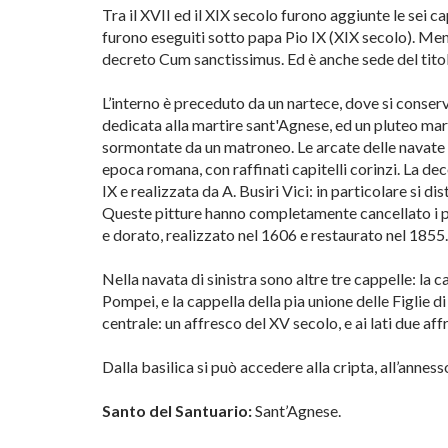
Tra il XVII ed il XIX secolo furono aggiunte le sei ca
furono eseguiti sotto papa Pio IX (XIX secolo). Mentr
decreto Cum sanctissimus. Ed è anche sede del titolo
L’interno è preceduto da un nartece, dove si conser
dedicata alla martire sant'Agnese, ed un pluteo marm
sormontate da un matroneo. Le arcate delle navate l
epoca romana, con raffinati capitelli corinzi. La d
IX e realizzata da A. Busiri Vici: in particolare si di
Queste pitture hanno completamente cancellato i prec
e dorato, realizzato nel 1606 e restaurato nel 1855.
Nella navata di sinistra sono altre tre cappelle: la 
Pompei, e la cappella della pia unione delle Figlie d
centrale: un affresco del XV secolo, e ai lati due a
Dalla basilica si può accedere alla cripta, all’ann
Santo del Santuario:
Sant’Agnese.