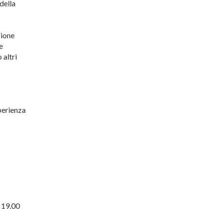
della
zione
e
 altri
perienza
 - 19.00