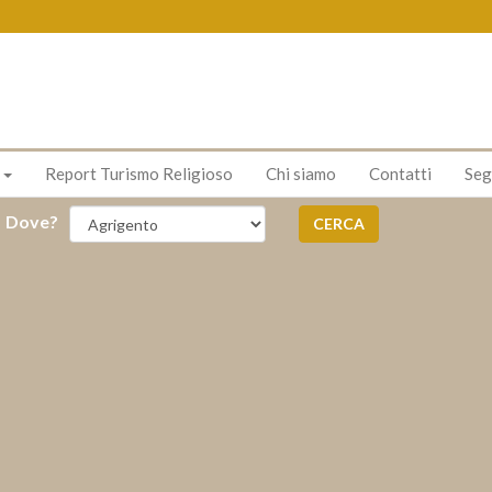
s
Report Turismo Religioso
Chi siamo
Contatti
Seg
Dove?
CERCA