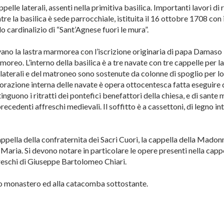
ppelle laterali, assenti nella primitiva basilica. Importanti lavori di
e la basilica è sede parrocchiale, istituita il 16 ottobre 1708 con i
 cardinalizio di “Sant’Agnese fuori le mura”.
vano la lastra marmorea con l’iscrizione originaria di papa Damaso
oreo. L’interno della basilica è a tre navate con tre cappelle per la
aterali e del matroneo sono sostenute da colonne di spoglio per lo 
ecorazione interna delle navate è opera ottocentesca fatta eseguire 
stinguono i ritratti dei pontefici benefattori della chiesa, e di sante m
edenti affreschi medievali. Il soffitto è a cassettoni, di legno in
cappella della confraternita dei Sacri Cuori, la cappella della Madon
i Maria. Si devono notare in particolare le opere presenti nella capp
ffreschi di Giuseppe Bartolomeo Chiari.
esso monastero ed alla catacomba sottostante.