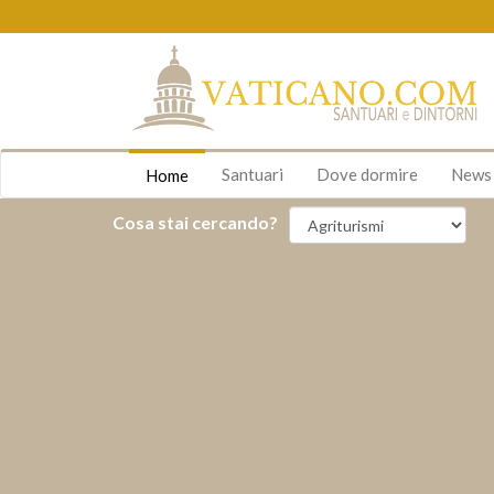
Santuari
Dove dormire
New
Home
Cosa stai cercando?