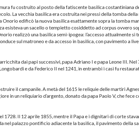
 mura fu costruito al posto della fatiscente basilica costantiniana de
colo. La vecchia basilica era costruita nei pressi della tomba della
 Onorio edificò la nuova basilica esattamente sopra la tomba mart
za esisteva un sacello o tempietto cosiddetto ad corpus ovvero so
Onorio realizzò una basilica semi-ipogea: l’accesso attualmente si 
 conduce sul matroneo e da accesso in basilica, con pavimento a livel
 arricchita dai papi successivi, papa Adriano I e papa Leone III. Nel
Longobardi e da Federico II nel 1241, in entrambi i casi fu restaura
ostruire il campanile. A metà del 1615 le reliquie delle martiri Agne
ore in un reliquiario d’argento, donato da papa Paolo V, che fece c
 1728. Il 12 aprile 1855, mentre il Papa e i dignitari di corte stav
a nel palazzo pontificio adiacente la basilica, il pavimento della sa