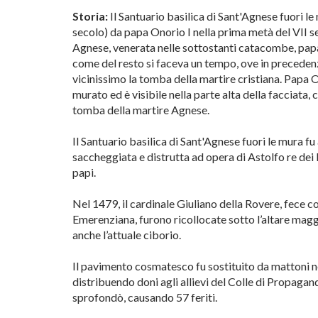
Storia:
Il Santuario basilica di Sant'Agnese fuori le
secolo) da papa Onorio I nella prima metà del VII se
Agnese, venerata nelle sottostanti catacombe, papa
come del resto si faceva un tempo, ove in preceden
vicinissimo la tomba della martire cristiana. Papa 
murato ed è visibile nella parte alta della facciata,
tomba della martire Agnese.
Il Santuario basilica di Sant'Agnese fuori le mura fu
saccheggiata e distrutta ad opera di Astolfo re dei 
papi.
Nel 1479, il cardinale Giuliano della Rovere, fece c
Emerenziana, furono ricollocate sotto l’altare maggi
anche l’attuale ciborio.
Il pavimento cosmatesco fu sostituito da mattoni nel
distribuendo doni agli allievi del Colle di Propagand
sprofondò, causando 57 feriti.