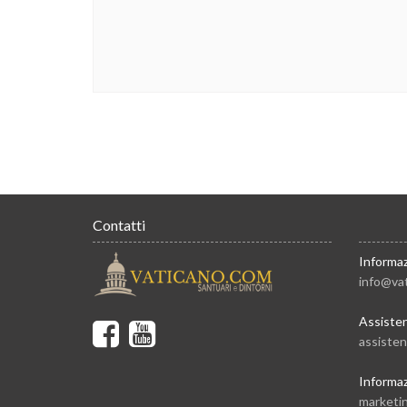
Contatti
Informaz
info@va
Assiste
assiste
Informaz
marketi