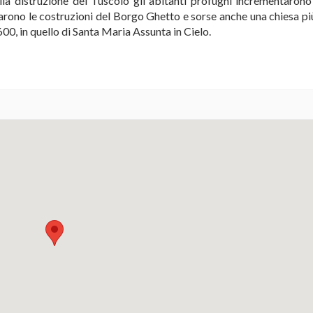
lla distruzione del Tuscolo gli abitanti profughi incrementarono 
pparono le costruzioni del Borgo Ghetto e sorse anche una chiesa pi
1600, in quello di Santa Maria Assunta in Cielo.