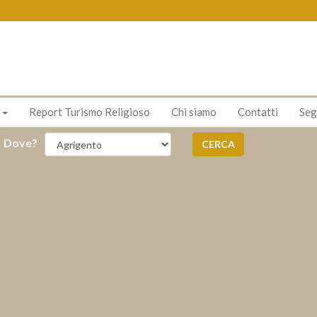
s
Report Turismo Religioso
Chi siamo
Contatti
Seg
Dove?
CERCA