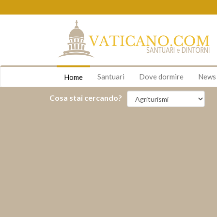
Santuari
Dove dormire
New
Home
Cosa stai cercando?