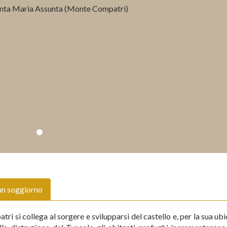
un soggiorno
i si collega al sorgere e svilupparsi del castello e, per la sua ub