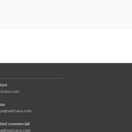
ioni
ticano.com
nza
nza@vaticano.com
ioni commerciali
ng@vaticano.com