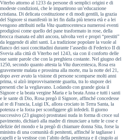
Viterbo attorno al 1233 da persone di semplici origini e di
modeste condizioni, che le impartirono un’educazione
cristiana. Di delicata costituzione e di modi gentili, la grazia
del Signore si manifestò in lei fin dalla più tenera età e a lei
vengono attribuiti nella
Vita
quattrocentesca numerosi eventi
prodigiosi come quello del pane trasformato in rose, della
brocca risanata ed altri ancora, talvolta veri e propri “prestiti”
da leggende di altri santi. La tradizione popolare la vuole al
fianco dei suoi concittadini durante l’assedio di Federico II di
Svevia alla città di Viterbo nel 1243, sia con il conforto delle
sue sante parole che con la preghiera costante. Nel giugno del
1250, secondo quanto attesta la
Vita
duecentesca, Rosa era
gravemente malata e prossima alla morte, ma la notte del 21,
dopo aver avuto la visione di persone scomparse molti anni
prima, si alzò improvvisamente guarita, tra lo stupore dei
presenti che la vegliavano. Lodando con grande gioia il
Signore e la beata vergine Maria e la beata Anna e tutti i santi
e le sante di Dio, Rosa pregò il Signore, affinché concedesse
al re di Francia, Luigi IX, allora crociato in Terra Santa, la
potenza e la forza per sconfiggere gli infedeli. Il giorno
successivo (23 giugno) prostratasi nuda in forma di croce sul
pavimento, dichiarò alla madre di rinunciare a tutte le cose e
delizie del mondo e la pregò di chiamare donna Sita, forse la
ministra di una comunità di penitenti, affinché le tagliasse i
capelli e la vestisse con l’abito della penitenza e il cingolo ai