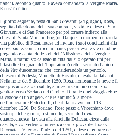
fianchi, secondo quanto le aveva comandato la Vergine Maria.
E così fu fatto.
Il giorno seguente, festa di San Giovanni (24 giugno), Rosa,
seguìta dalle donne della sua contrada, visitò le chiese di San
Giovanni e di San Francesco per poi tornare indietro alla
chiesa di Santa Maria in Poggio. Da questo momento iniziò la
vita pubblica di Rosa, intesa ad invitare i suoi concittadini alla
conversione: con la croce in mano, percorreva le vie cittadine
pregando e cantando le lodi dell’Altissimo e della Vergine
Maria. Il trambusto causato in città dal suo operato finì per
infastidire i seguaci dell’imperatore (eretici, secondo l’autore
della
Vita
duecentesca) che, considerandola un pericolo,
chiesero al Podestà, Mainetto di Bovolo, di esiliarla dalla città.
Nella notte del 5 dicembre 1250, Rosa, nonostante la neve e il
suo precario stato di salute, si mise in cammino con i suoi
genitori verso Soriano nel Cimino. Durante quel viaggio ebbe
la visione di un angelo, che le annunciò la morte
dell’imperatore Federico II, che di fatto avvenne il 13
dicembre 1250. Da Soriano, Rosa passò a Vitorchiano dove
sostò qualche giorno, restituendo, secondo la
Vita
quattrocentesca, la vista alla fanciulla Delicata, cieca dalla
nascita, e convertendo un’eretica con la prova del fuoco.
Ritornata a Viterbo all’inizio del 1251, chiese di entrare nel