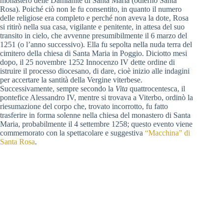
monastero delle Damianite di Santa Maria (odierno Santa
Rosa). Poiché ciò non le fu consentito, in quanto il numero
delle religiose era completo e perché non aveva la dote, Rosa
si ritirò nella sua casa, vigilante e penitente, in attesa del suo
transito in cielo, che avvenne presumibilmente il 6 marzo del
1251 (o l’anno successivo). Ella fu sepolta nella nuda terra del
cimitero della chiesa di Santa Maria in Poggio. Diciotto mesi
dopo, il 25 novembre 1252 Innocenzo IV dette ordine di
istruire il processo diocesano, di dare, cioè inizio alle indagini
per accertare la santità della Vergine viterbese.
Successivamente, sempre secondo la
Vita
quattrocentesca, il
pontefice Alessandro IV, mentre si trovava a Viterbo, ordinò la
riesumazione del corpo che, trovato incorrotto, fu fatto
trasferire in forma solenne nella chiesa del monastero di Santa
Maria, probabilmente il 4 settembre 1258; questo evento viene
commemorato con la spettacolare e suggestiva
“Macchina” di
Santa Rosa
.