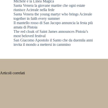
Michele e la Linea Magica
Santa Venera la giovane martire che ogni estate
riunisce Acireale nella fede
Santa Venera the young martyr who brings Acireale
together in faith every summer
Il mantello rosso di San Jacopo annuncia la festa più
amata di Pistoia
The red cloak of Saint James announces Pistoia’s
most beloved festival
San Giacomo Apostolo il Santo che da duemila anni
invita il mondo a mettersi in cammino
Articoli correlati