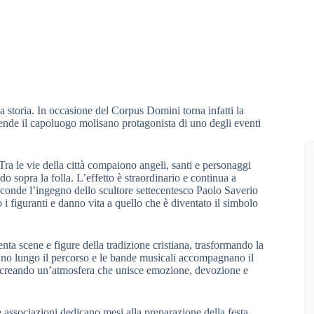
 storia. In occasione del Corpus Domini torna infatti la
rende il capoluogo molisano protagonista di uno degli eventi
 Tra le vie della città compaiono angeli, santi e personaggi
 sopra la folla. L’effetto è straordinario e continua a
sconde l’ingegno dello scultore settecentesco Paolo Saverio
 i figuranti e danno vita a quello che è diventato il simbolo
a scene e figure della tradizione cristiana, trasformando la
zano lungo il percorso e le bande musicali accompagnano il
i, creando un’atmosfera che unisce emozione, devozione e
e associazioni dedicano mesi alla preparazione della festa,