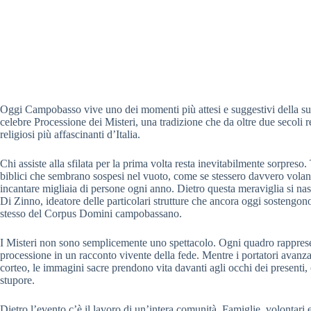
Oggi Campobasso vive uno dei momenti più attesi e suggestivi della sua
celebre Processione dei Misteri, una tradizione che da oltre due secoli 
religiosi più affascinanti d’Italia.
Chi assiste alla sfilata per la prima volta resta inevitabilmente sorpreso.
biblici che sembrano sospesi nel vuoto, come se stessero davvero volando
incantare migliaia di persone ogni anno. Dietro questa meraviglia si na
Di Zinno, ideatore delle particolari strutture che ancora oggi sostengono
stesso del Corpus Domini campobassano.
I Misteri non sono semplicemente uno spettacolo. Ogni quadro rappresent
processione in un racconto vivente della fede. Mentre i portatori avan
corteo, le immagini sacre prendono vita davanti agli occhi dei present
stupore.
Dietro l’evento c’è il lavoro di un’intera comunità. Famiglie, volontari 