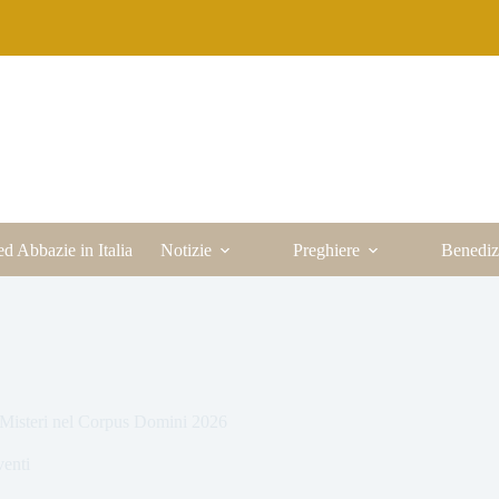
ed Abbazie in Italia
Notizie
Preghiere
Benediz
 Misteri nel Corpus Domini 2026
enti