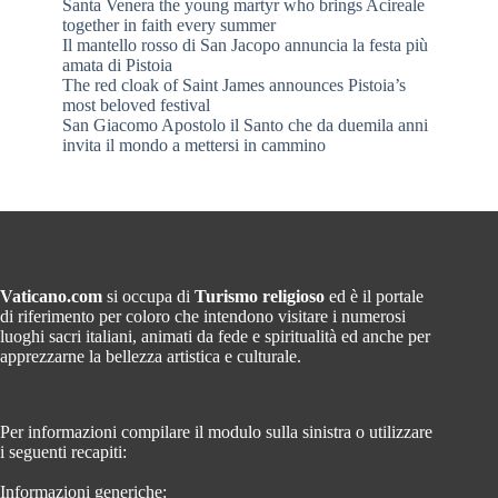
Santa Venera the young martyr who brings Acireale
together in faith every summer
Il mantello rosso di San Jacopo annuncia la festa più
amata di Pistoia
The red cloak of Saint James announces Pistoia’s
most beloved festival
San Giacomo Apostolo il Santo che da duemila anni
invita il mondo a mettersi in cammino
Vaticano.com
si occupa di
Turismo religioso
ed è il portale
di riferimento per coloro che intendono visitare i numerosi
luoghi sacri italiani, animati da fede e spiritualità ed anche per
apprezzarne la bellezza artistica e culturale.
Per informazioni compilare il modulo sulla sinistra o utilizzare
i seguenti recapiti:
Informazioni generiche: