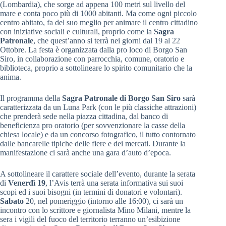
(Lombardia), che sorge ad appena 100 metri sul livello del
mare e conta poco più di 1000 abitanti. Ma come ogni piccolo
centro abitato, fa del suo meglio per animare il centro cittadino
con iniziative sociali e culturali, proprio come la
Sagra
Patronale
, che quest’anno si terrà nei giorni dal 19 al 22
Ottobre. La festa è organizzata dalla pro loco di Borgo San
Siro, in collaborazione con parrocchia, comune, oratorio e
biblioteca, proprio a sottolineare lo spirito comunitario che la
anima.
Il programma della
Sagra Patronale di Borgo San Siro
sarà
caratterizzata da un Luna Park (con le più classiche attrazioni)
che prenderà sede nella piazza cittadina, dal banco di
beneficienza pro oratorio (per sovvenzionare la casse della
chiesa locale) e da un concorso fotografico, il tutto contornato
dalle bancarelle tipiche delle fiere e dei mercati. Durante la
manifestazione ci sarà anche una gara d’auto d’epoca.
A sottolineare il carattere sociale dell’evento, durante la serata
di
Venerdì 19
, l’Avis terrà una serata informativa sui suoi
scopi ed i suoi bisogni (in termini di donatori e volontari).
Sabato
20, nel pomeriggio (intorno alle 16:00), ci sarà un
incontro con lo scrittore e giornalista Mino Milani, mentre la
sera i vigili del fuoco del territorio terranno un’esibizione