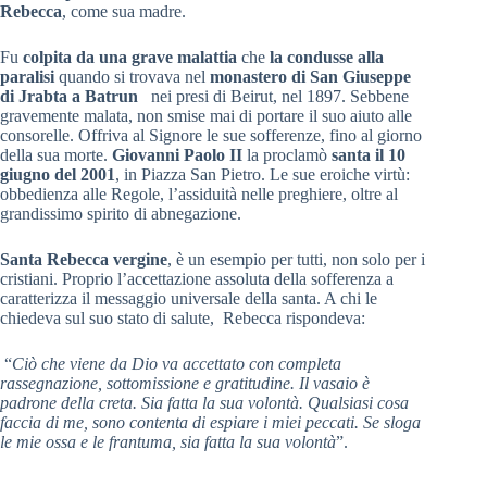
Rebecca
, come sua madre.
Fu
colpita da una grave malattia
che
la condusse alla
paralisi
quando si trovava nel
monastero di San Giuseppe
di Jrabta a Batrun
nei presi di Beirut, nel 1897. Sebbene
gravemente malata, non smise mai di portare il suo aiuto alle
consorelle. Offriva al Signore le sue sofferenze, fino al giorno
della sua morte.
Giovanni Paolo II
la proclamò
santa il 10
giugno del 2001
, in Piazza San Pietro. Le sue eroiche virtù:
obbedienza alle Regole, l’assiduità nelle preghiere, oltre al
grandissimo spirito di abnegazione.
Santa Rebecca vergine
, è un esempio per tutti, non solo per i
cristiani. Proprio l’accettazione assoluta della sofferenza a
caratterizza il messaggio universale della santa. A chi le
chiedeva sul suo stato di salute, Rebecca rispondeva:
“
Ciò che viene da Dio va accettato con completa
rassegnazione, sottomissione e gratitudine. Il vasaio è
padrone della creta. Sia fatta la sua volontà. Qualsiasi cosa
faccia di me, sono contenta di espiare i miei peccati. Se sloga
le mie ossa e le frantuma, sia fatta la sua volontà
”.