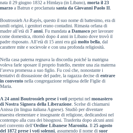
nata il 29 giugno 1832 a Himlaya (in Libano),
morta il 23
marzo
a Batrun e proclamata
santa da Giovanni Paolo II
.
Boutrossieh Ar-Rayès, questo il suo nome di battesimo, era di
umili origini, i genitori erano contadini. Rimasta orfana di
madre all’età di
7 anni
. Fu mandata
a Damasco
per lavorare
come domestica, ritornò dopo 4 anni in Libano dove trovò il
padre risposato. All’età di 15 anni era già
molto bella
, dal
carattere mite e socievole e con una profonda religiosità.
Nella casa paterna regnava la discordia poiché la matrigna
voleva farle sposare il proprio fratello, mentre una zia materna
l’aveva promessa a suo figlio. Fu così che, nonostante i
tentativi di dissuasione del padre, la ragazza decise di
entrare
in convento
nella congregazione religiosa delle Figlie di
Maria.
A 24 anni Boutrossieh prese i voti
perpetui nel
monastero
di Nostra Signora della Liberazione
. Scelse di chiamarsi
Anissa (in lingua italiana Agnese). Studiò per diventare
maestra elementare e insegnante di religione, dedicandosi nel
contempo alla cura dei bisognosi. Trasferita dopo alcuni anni
nel convento dell’
Ordine Libanese Maronita
. Il
25 agosto
del 1872 prese i voti solenni
, assumendo il nome di
suor