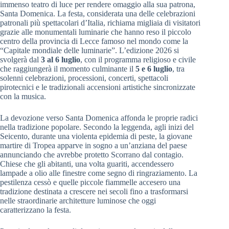
immenso teatro di luce per rendere omaggio alla sua patrona,
Santa Domenica. La festa, considerata una delle celebrazioni
patronali più spettacolari d’Italia, richiama migliaia di visitatori
grazie alle monumentali luminarie che hanno reso il piccolo
centro della provincia di Lecce famoso nel mondo come la
“Capitale mondiale delle luminarie”. L’edizione 2026 si
svolgerà dal
3 al 6 luglio
, con il programma religioso e civile
che raggiungerà il momento culminante il
5 e 6 luglio
, tra
solenni celebrazioni, processioni, concerti, spettacoli
pirotecnici e le tradizionali accensioni artistiche sincronizzate
con la musica.
La devozione verso Santa Domenica affonda le proprie radici
nella tradizione popolare. Secondo la leggenda, agli inizi del
Seicento, durante una violenta epidemia di peste, la giovane
martire di Tropea apparve in sogno a un’anziana del paese
annunciando che avrebbe protetto Scorrano dal contagio.
Chiese che gli abitanti, una volta guariti, accendessero
lampade a olio alle finestre come segno di ringraziamento. La
pestilenza cessò e quelle piccole fiammelle accesero una
tradizione destinata a crescere nei secoli fino a trasformarsi
nelle straordinarie architetture luminose che oggi
caratterizzano la festa.