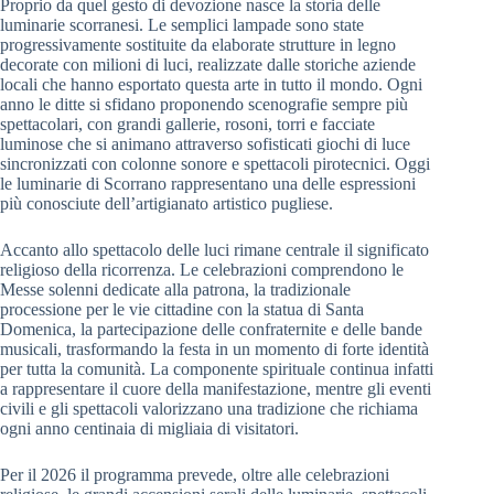
Proprio da quel gesto di devozione nasce la storia delle
luminarie scorranesi. Le semplici lampade sono state
progressivamente sostituite da elaborate strutture in legno
decorate con milioni di luci, realizzate dalle storiche aziende
locali che hanno esportato questa arte in tutto il mondo. Ogni
anno le ditte si sfidano proponendo scenografie sempre più
spettacolari, con grandi gallerie, rosoni, torri e facciate
luminose che si animano attraverso sofisticati giochi di luce
sincronizzati con colonne sonore e spettacoli pirotecnici. Oggi
le luminarie di Scorrano rappresentano una delle espressioni
più conosciute dell’artigianato artistico pugliese.
Accanto allo spettacolo delle luci rimane centrale il significato
religioso della ricorrenza. Le celebrazioni comprendono le
Messe solenni dedicate alla patrona, la tradizionale
processione per le vie cittadine con la statua di Santa
Domenica, la partecipazione delle confraternite e delle bande
musicali, trasformando la festa in un momento di forte identità
per tutta la comunità. La componente spirituale continua infatti
a rappresentare il cuore della manifestazione, mentre gli eventi
civili e gli spettacoli valorizzano una tradizione che richiama
ogni anno centinaia di migliaia di visitatori.
Per il 2026 il programma prevede, oltre alle celebrazioni