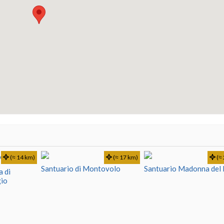
(≈ 14 km)
(≈ 17 km)
(≈ 
Santuario di Montovolo
Santuario Madonna del
 di
gio