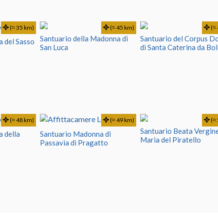
(≈ 35 km)
(≈ 45 km)
(≈ 
Santuario della Madonna di
Santuario del Corpus D
 del Sasso
San Luca
di Santa Caterina da Bo
(≈ 48 km)
(≈ 49 km)
(≈ 
Santuario Beata Vergin
 della
Santuario Madonna di
Maria del Piratello
Passavia di Pragatto