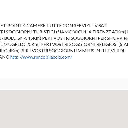
T-POINT 4 CAMERE TUTTE CON SERVIZI TV SAT
I SOGGIORNI TURISTICI (SIAMO VICINI A FIRENZE 40Km ) 
I A BOLOGNA 45Km) PER I VOSTRI SOGGIORNI PER SHOPPI
L MUGELLO 20Km) PER I VOSTRI SOGGIORNI RELIGIOSI (SI
IRIO 4Km) PER I VOSTRI SOGGIORNI IMMERSI NELLE VERDI
IANO
http://www.roncobilaccio.com/