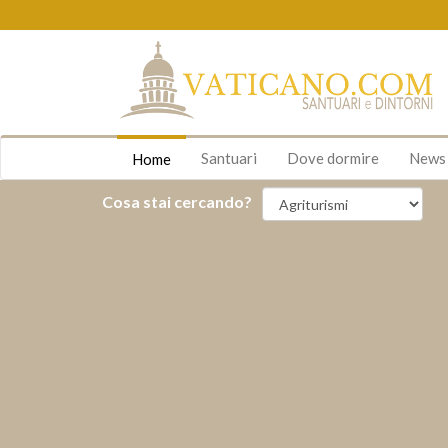
Santuari
Dove dormire
New
Home
Cosa stai cercando?