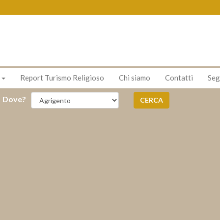
s
Report Turismo Religioso
Chi siamo
Contatti
Seg
Dove?
CERCA