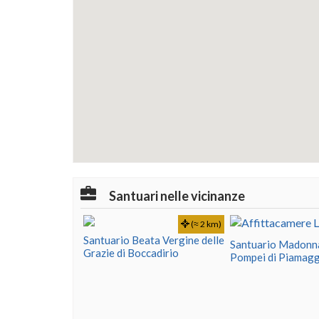
Santuari nelle vicinanze
(≈ 2 km)
Santuario Beata Vergine delle
Santuario Madonna
Grazie di Boccadirio
Pompei di Piamag