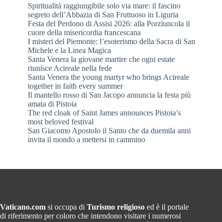
Spiritualità raggiungibile solo via mare: il fascino
segreto dell’Abbazia di San Fruttuoso in Liguria
Festa del Perdono di Assisi 2026: alla Porziuncola il
cuore della misericordia francescana
I misteri del Piemonte: l’esoterismo della Sacra di San
Michele e la Linea Magica
Santa Venera la giovane martire che ogni estate
riunisce Acireale nella fede
Santa Venera the young martyr who brings Acireale
together in faith every summer
Il mantello rosso di San Jacopo annuncia la festa più
amata di Pistoia
The red cloak of Saint James announces Pistoia’s
most beloved festival
San Giacomo Apostolo il Santo che da duemila anni
invita il mondo a mettersi in cammino
Vaticano.com
si occupa di
Turismo religioso
ed è il portale
di riferimento per coloro che intendono visitare i numerosi